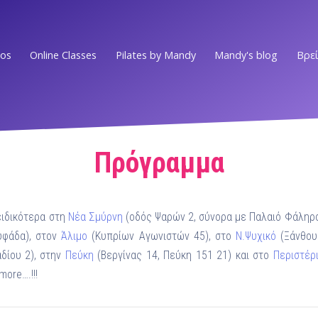
ios
Online Classes
Pilates by Mandy
Mandy's blog
Βρεί
Ν.ΣΜΥΡΝΗ • Π.ΦΑΛΗΡΟ
EVENTS
Στο επίκεντρο των Νοτίων Προαστίων
MEDIA PRESS
ΕΛΛΗΝΙΚO
Πρόγραμμα
Στην πιο ωραία γειτονιά του Ελληνικού
VIDEOS
ΑΛΙΜΟΣ
 ειδικότερα στη
Νέα Σμύρνη
(οδός Ψαρών 2, σύνορα με Παλαιό Φάληρο
WORKOUTS
Στο κέντρο του Αλίμου
υφάδα), στον
Άλιμο
(Κυπρίων Αγωνιστών 45), στο
Ν.Ψυχικό
(Ξάνθου
δίου 2), στην
Πεύκη
(Βεργίνας 14, Πεύκη 151 21) και στο
Περιστέρ
Ν.ΨΥΧΙΚO
ΟΛΑ ΤΑ ΑΡΘΡ
ore….!!!
Ένας χώρος ευεξίας στην καρδιά του Νέου Ψυχικού
Ν.ΜΑΚΡΗ