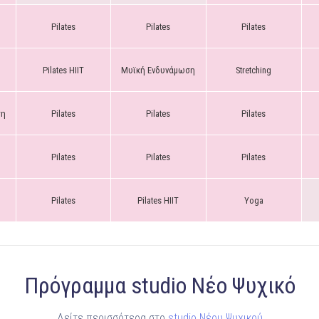
Pilates
Pilates
Pilates
Pilates HIIT
Μυϊκή Ενδυνάμωση
Stretching
ση
Pilates
Pilates
Pilates
Pilates
Pilates
Pilates
Pilates
Pilates HIIT
Yoga
Πρόγραμμα studio Νέο Ψυχικό
Δείτε περισσότερα στο
studio Νέου Ψυχικού