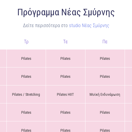
Ένα μεγάλο και όμορφο γυμναστήριο κοντά στη θάλασσα
Πρόγραμμα Νέας Σμύρνης
ΚΟΡΥΔΑΛΛOΣ
Δείτε περισσότερα στο
studio Νέας Σμύρνης
Το pilates έχει τον δικό του καταπληκτικό χώρο στον
Κορυδαλλό
Τρ
Τε
Πε
ΠΕΥΚΗ
Η εξέλιξη της ευεξίας στην Πεύκη
Pilates
Pilates
Pilates
NEOΣ ΧΩΡΟΣ
ΠΕΡΙΣΤΈΡΙ
Προορισμός Pilates στην Καρδιά της Πόλης
Pilates
Pilates
Pilates
Pilates / Stretching
Pilates HIIT
Μυϊκή Ενδυνάμωση
Pilates
Pilates
Pilates
Pilates
Pilates
Pilates