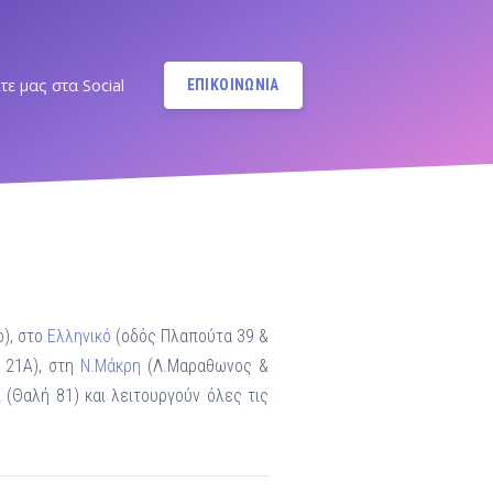
τε μας στα Social
ΕΠΙΚΟΙΝΩΝΙΑ
Instagram
@MANDYPBM
Instagram
@PILATESBYMANDY
Pilates by Mandy Facebook
Ν.ΣΜΥΡΝΗΣ - Π.ΦΑΛΗΡΟΥ
), στο
Ελληνικό
(οδός Πλαπούτα 39 &
 21A), στη
Ν.Μάκρη
(Λ.Μαραθωνος &
Pilates by Mandy
FACEBOOK ΕΛΛΗΝΙΚΟΥ
ι
(Θαλή 81) και λειτουργούν όλες τις
Α
Pilates by Mandy
FACEBOOK ΑΛΙΜΟΥ