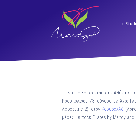
Τα Stud
ΝΣ
ΕΛ
Τα studio βρίσκονται στην Αθήνα και
Α
Ροδοπόλεως 73, σύνορα με Άνω Γλ
Αφροδιτης 2), στον
Κορυδαλλό
(Αρκα
ΝΨ
μέρες με πολύ Pilates by Mandy and m