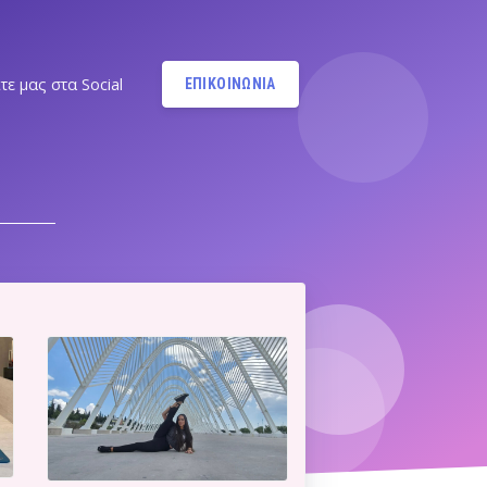
τε μας στα Social
ΕΠΙΚΟΙΝΩΝΙΑ
Instagram
@MANDYPBM
Instagram
@PILATESBYMANDY
Pilates by Mandy Facebook
Ν.ΣΜΥΡΝΗΣ - Π.ΦΑΛΗΡΟΥ
Pilates by Mandy
FACEBOOK ΕΛΛΗΝΙΚΟΥ
Α
Pilates by Mandy
FACEBOOK ΑΛΙΜΟΥ