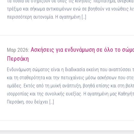
τα πόδια σε στηρίζουν σε όλες τις κινήσεις: περπάτημα, ανεβοκ
τρέξιμο και σήκωμα αντικειμένων ενώ σε βοηθούν να νοιώθεις λ
περισσότερη αυτονομία. Η αγαπημένη […]
Ασκήσεις για ενδυνάμωση σε όλο το σώμα
Μαρ 2026:
Περσάκη
Ενδυνάμωση σώματος είναι η διαδικασία εκείνη που αναπτύσσει τ
και τη σταθερότητα και την πετυχαίνεις μέσω ασκήσεων που στο
ομάδες. Εκτός από τη μυϊκή ανάπτυξη, βοηθά επίσης και στη βελ
ισορροπίας και της συνολικής ευεξίας. Η αγαπημένη μας Καθηγ
Περσάκη, σου δείχνει […]