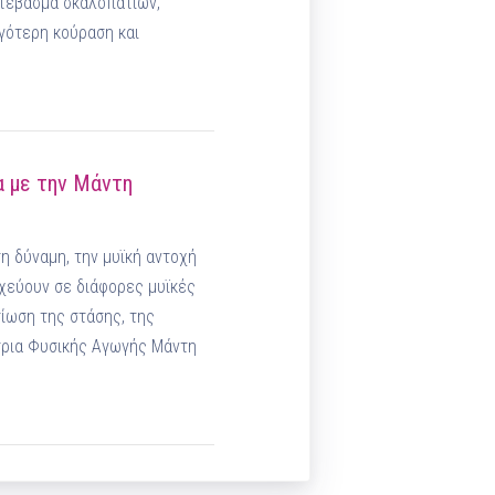
ατέβασμα σκαλοπατιών,
ιγότερη κούραση και
 με την Μάντη
η δύναμη, την μυϊκή αντοχή
χεύουν σε διάφορες μυϊκές
τίωση της στάσης, της
ήτρια Φυσικής Αγωγής Μάντη