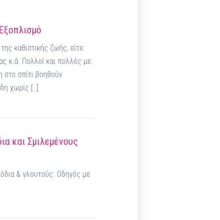
 Εξοπλισμό
της καθιστικής ζωής, είτε
ς κ.ά. Πολλοί και πολλές με
η στο σπίτι βοηθούν
δη χωρίς […]
ια και Σμιλεμένους
όδια & γλουτούς. Οδηγός με