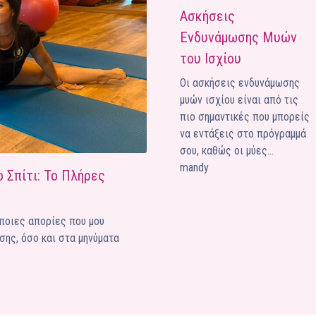
Ασκήσεις
Ένα μεγάλο και όμορφο γυμναστήριο κοντά στη θάλασσα
Ενδυνάμωσης Μυών
ΚΟΡΥΔΑΛΛOΣ
του Ισχίου
Το pilates έχει τον δικό του καταπληκτικό χώρο στον
Κορυδαλλό
Οι ασκήσεις ενδυνάμωσης
μυών ισχίου είναι από τις
ΠΕΥΚΗ
πιο σημαντικές που μπορείς
Η εξέλιξη της ευεξίας στην Πεύκη
να εντάξεις στο πρόγραμμά
σου, καθώς οι μύες…
NEOΣ ΧΩΡΟΣ
ΠΕΡΙΣΤΈΡΙ
mandy
 Σπίτι: Το Πλήρες
Προορισμός Pilates στην Καρδιά της Πόλης
ποιες απορίες που μου
σης, όσο και στα μηνύματα