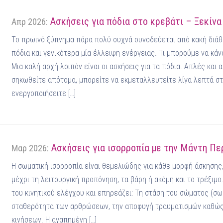
Ασκήσεις για πόδια στο κρεβάτι – Ξεκίν
Απρ 2026:
Το πρωινό ξύπνημα πάρα πολύ συχνά συνοδεύεται από κακή διάθε
πόδια και γενικότερα μία έλλειψη ενέργειας. Τι μπορούμε να κάν
Μια καλή αρχή λοιπόν είναι οι ασκήσεις για τα πόδια. Απλές και 
σηκωθείτε απότομα, μπορείτε να εκμεταλλευτείτε λίγα λεπτά στο
ενεργοποιήσειτε […]
Ασκήσεις για ισορροπία με την Μάντη Πε
Μαρ 2026:
Η σωματική ισορροπία είναι θεμελιώδης για κάθε μορφή άσκησης, 
μέχρι τη λειτουργική προπόνηση, τα βάρη ή ακόμη και το τρέξιμο
του κινητικού ελέγχου και επηρεάζει: Τη στάση του σώματος (σω
σταθερότητα των αρθρώσεων, την αποφυγή τραυματισμών καθώς 
κινήσεων. Η αγαπημένη […]