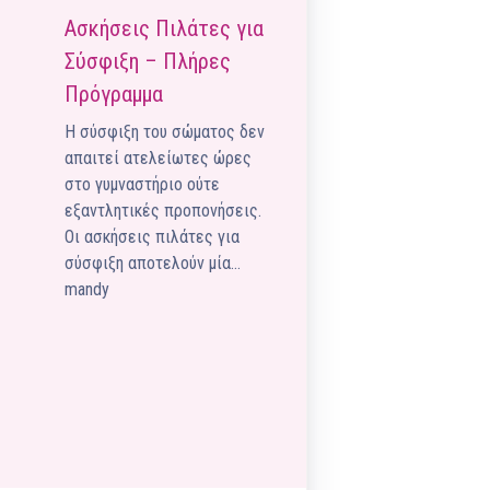
Pilates by Mandy
Ασκήσεις Πιλάτες για
FACEBOOK N.ΨΥΧΙΚΟΥ
Σύσφιξη – Πλήρες
Pilates by Mandy
Πρόγραμμα
FACEBOOK N.ΜΑΚΡΗΣ
Η σύσφιξη του σώματος δεν
Pilates by Mandy
απαιτεί ατελείωτες ώρες
FACEBOOK ΚΟΡΥΔΑΛΛΟΥ
στο γυμναστήριο ούτε
εξαντλητικές προπονήσεις.
Pilates by Mandy
Οι ασκήσεις πιλάτες για
FACEBOOK ΠΕΡΙΣΤΕΡΊΟΥ
σύσφιξη αποτελούν μία…
mandy
Pilates by Mandy
FACEBOOK ΠΕΎΚΗΣ
ΚΑΝΑΛΙ YOUTUBE