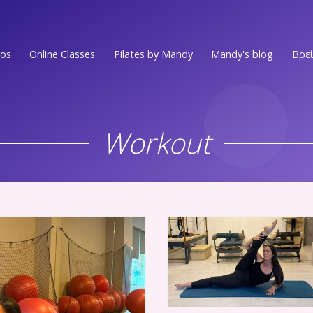
ios
Online Classes
Pilates by Mandy
Mandy's blog
Βρεί
Ν.ΣΜΥΡΝΗ • Π.ΦΑΛΗΡΟ
EVENTS
Στο επίκεντρο των Νοτίων Προαστίων
Workout
MEDIA PRESS
ΕΛΛΗΝΙΚO
Στην πιο ωραία γειτονιά του Ελληνικού
VIDEOS
ΑΛΙΜΟΣ
WORKOUTS
Στο κέντρο του Αλίμου
Ν.ΨΥΧΙΚO
ΟΛΑ ΤΑ ΑΡΘΡ
Ένας χώρος ευεξίας στην καρδιά του Νέου Ψυχικού
Ν.ΜΑΚΡΗ