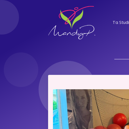
Τα Stud
ΝΣ
ΕΛ
Α
ΝΨ