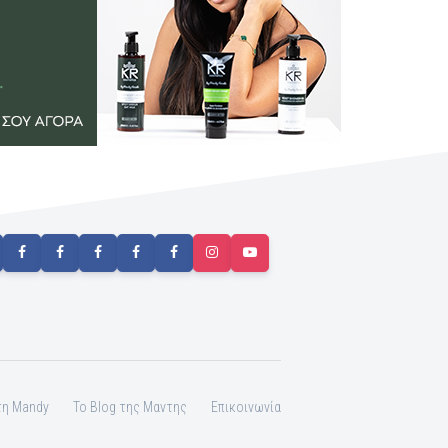
τη Mandy
To Blog της Μαντης
Επικοινωνία