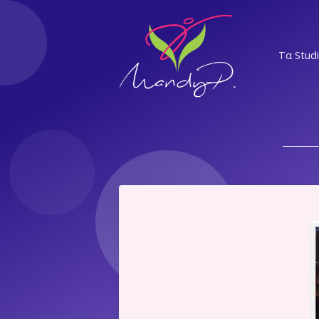
Τα Stud
ΝΣ
ΕΛ
Α
ΝΨ