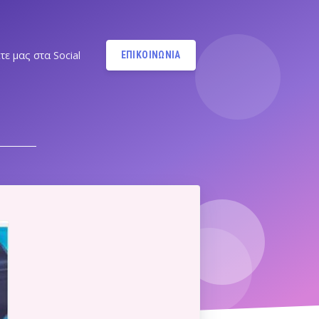
τε μας στα Social
ΕΠΙΚΟΙΝΩΝΙΑ
Instagram
@MANDYPBM
Instagram
@PILATESBYMANDY
Pilates by Mandy Facebook
Ν.ΣΜΥΡΝΗΣ - Π.ΦΑΛΗΡΟΥ
Pilates by Mandy
FACEBOOK ΕΛΛΗΝΙΚΟΥ
Α
Pilates by Mandy
FACEBOOK ΑΛΙΜΟΥ