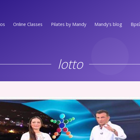
ios
Online Classes
Pilates by Mandy
Mandy's blog
Βρεί
Ν.ΣΜΥΡΝΗ • Π.ΦΑΛΗΡΟ
EVENTS
Στο επίκεντρο των Νοτίων Προαστίων
lotto
MEDIA PRESS
ΕΛΛΗΝΙΚO
Στην πιο ωραία γειτονιά του Ελληνικού
VIDEOS
ΑΛΙΜΟΣ
WORKOUTS
Στο κέντρο του Αλίμου
Ν.ΨΥΧΙΚO
ΟΛΑ ΤΑ ΑΡΘΡ
Ένας χώρος ευεξίας στην καρδιά του Νέου Ψυχικού
Ν.ΜΑΚΡΗ