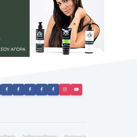
τη Mandy
To Blog της Μαντης
Επικοινωνία