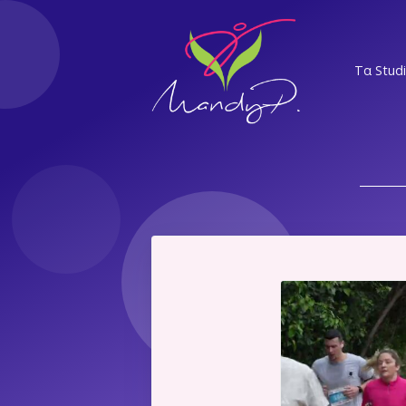
Τα Stud
ΝΣ
ΕΛ
Α
ΝΨ