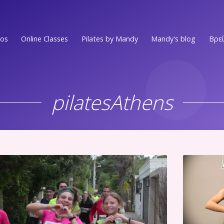
ios
Online Classes
Pilates by Mandy
Mandy's blog
Βρεί
Ν.ΣΜΥΡΝΗ • Π.ΦΑΛΗΡΟ
EVENTS
Στο επίκεντρο των Νοτίων Προαστίων
pilatesAthens
MEDIA PRESS
ΕΛΛΗΝΙΚO
Στην πιο ωραία γειτονιά του Ελληνικού
VIDEOS
ΑΛΙΜΟΣ
WORKOUTS
Στο κέντρο του Αλίμου
Ν.ΨΥΧΙΚO
ΟΛΑ ΤΑ ΑΡΘΡ
Ένας χώρος ευεξίας στην καρδιά του Νέου Ψυχικού
Ν.ΜΑΚΡΗ