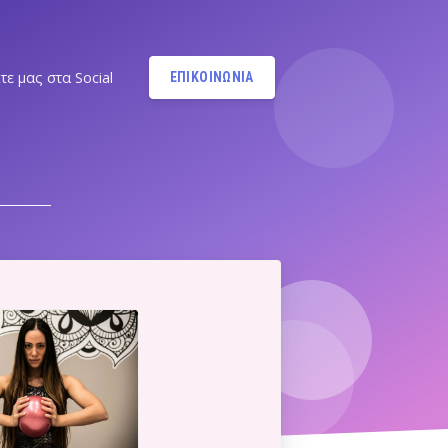
τε μας στα Social
ΕΠΙΚΟΙΝΩΝΙΑ
Instagram
@MANDYPBM
Instagram
@PILATESBYMANDY
Pilates by Mandy Facebook
Ν.ΣΜΥΡΝΗΣ - Π.ΦΑΛΗΡΟΥ
Pilates by Mandy
FACEBOOK ΕΛΛΗΝΙΚΟΥ
Α
Pilates by Mandy
FACEBOOK ΑΛΙΜΟΥ