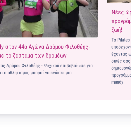
Ένα μεγάλο και όμορφο γυμναστήριο κοντά στη θάλασσα
Νέες ώ
προγράμ
ΚΟΡΥΔΑΛΛOΣ
Το pilates έχει τον δικό του καταπληκτικό χώρο στον
ζωή!
Κορυδαλλό
Τα Pilates
ΠΕΥΚΗ
ndy στον 44ο Αγώνα Δρόμου Φιλοθέης-
υποδέχοντ
Η εξέλιξη της ευεξίας στην Πεύκη
έχοντας ω
με το ζέσταμα των δρομέων
δικές σας
NEOΣ ΧΩΡΟΣ
ώνας Δρόμου Φιλοθέης - Ψυχικού επιβεβαίωσε για
ΠΕΡΙΣΤΈΡΙ
δημιουργώ
ότι ο αθλητισμός μπορεί να ενώσει μια…
Προορισμός Pilates στην Καρδιά της Πόλης
προγράμμ
mandy