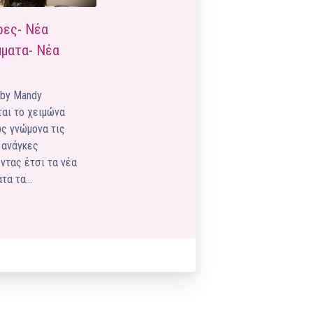
Pilates by Mandy
FACEBOOK N.ΨΥΧΙΚΟΥ
ρες- Νέα
ματα- Νέα
Pilates by Mandy
FACEBOOK N.ΜΑΚΡΗΣ
 by Mandy
Pilates by Mandy
αι το χειμώνα
FACEBOOK ΚΟΡΥΔΑΛΛΟΥ
ς γνώμονα τις
Pilates by Mandy
 ανάγκες
FACEBOOK ΠΕΡΙΣΤΕΡΊΟΥ
ντας έτσι τα νέα
ατα τα…
Pilates by Mandy
FACEBOOK ΠΕΎΚΗΣ
ΚΑΝΑΛΙ YOUTUBE