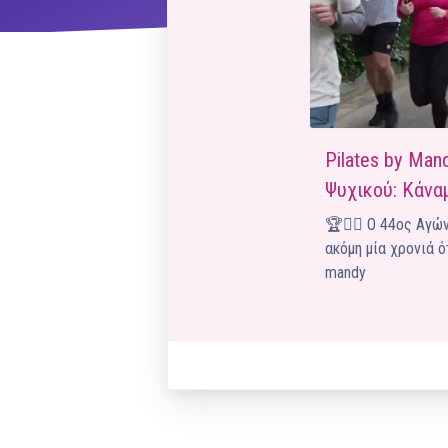
ΝΜ
Κ
Pilates by Ma
ΠΕΥ
Ψυχικού: Κάνα
🏆🏃‍♂️ Ο 44ος Αγ
ΠΣ
ακόμη μία χρονιά 
mandy