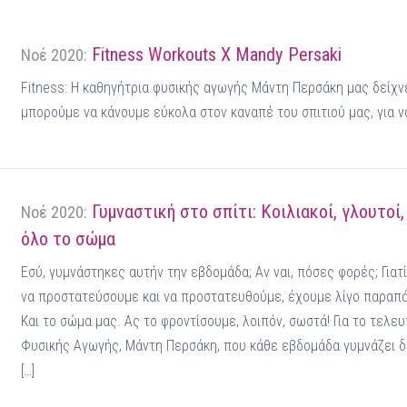
Fitness Workouts X Mandy Persaki
Νοέ 2020:
Fitness: Η καθηγήτρια φυσικής αγωγής Μάντη Περσάκη μας δείχνε
μπορούμε να κάνουμε εύκολα στον καναπέ του σπιτιού μας, για να 
Γυμναστική στο σπίτι: Κοιλιακοί, γλουτοί
Νοέ 2020:
όλο το σώμα
Εσύ, γυμνάστηκες αυτήν την εβδομάδα; Αν ναι, πόσες φορές; Γιατί
να προστατεύσουμε και να προστατευθούμε, έχουμε λίγο παραπά
Και το σώμα μας. Ας το φροντίσουμε, λοιπόν, σωστά! Για το τελευ
Φυσικής Αγωγής, Μάντη Περσάκη, που κάθε εβδομάδα γυμνάζει 
[…]