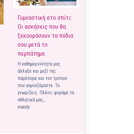
Pilates by Mandy
FACEBOOK N.ΨΥΧΙΚΟΥ
Γυμναστική στο σπίτι:
Pilates by Mandy
Οι ασκήσεις που θα
FACEBOOK N.ΜΑΚΡΗΣ
ξεκουράσουν τα πόδια
Pilates by Mandy
σου μετά το
FACEBOOK ΚΟΡΥΔΑΛΛΟΥ
περπάτημα
Pilates by Mandy
Η καθημερινότητα μας
FACEBOOK ΠΕΡΙΣΤΕΡΊΟΥ
άλλαξε και μαζί της
παρέσυρε και τον τρόπου
Pilates by Mandy
FACEBOOK ΠΕΎΚΗΣ
που γυμναζόμαστε. Το
γνωρίζεις. Πλέον, φοράμε τα
ΚΑΝΑΛΙ YOUTUBE
αθλητικά μας,…
mandy