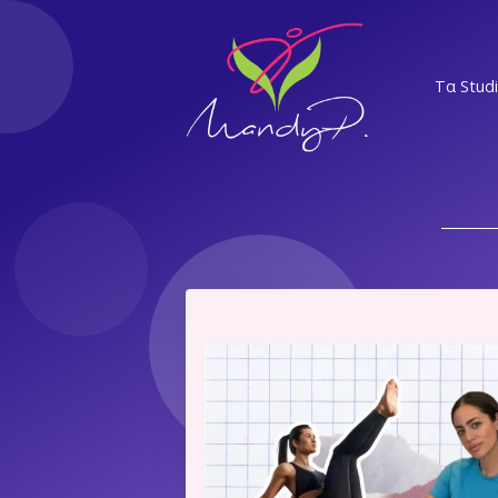
Τα Stud
ΝΣ
ΕΛ
Α
ΝΨ