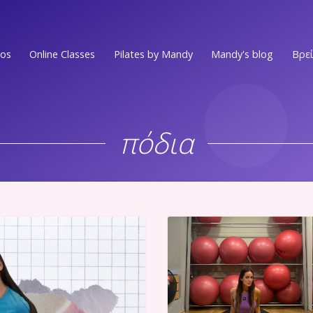
ios
Online Classes
Pilates by Mandy
Mandy's blog
Βρεί
Ν.ΣΜΥΡΝΗ • Π.ΦΑΛΗΡΟ
EVENTS
Στο επίκεντρο των Νοτίων Προαστίων
πόδια
MEDIA PRESS
ΕΛΛΗΝΙΚO
Στην πιο ωραία γειτονιά του Ελληνικού
VIDEOS
ΑΛΙΜΟΣ
WORKOUTS
Στο κέντρο του Αλίμου
Ν.ΨΥΧΙΚO
ΟΛΑ ΤΑ ΑΡΘΡ
Ένας χώρος ευεξίας στην καρδιά του Νέου Ψυχικού
Ν.ΜΑΚΡΗ