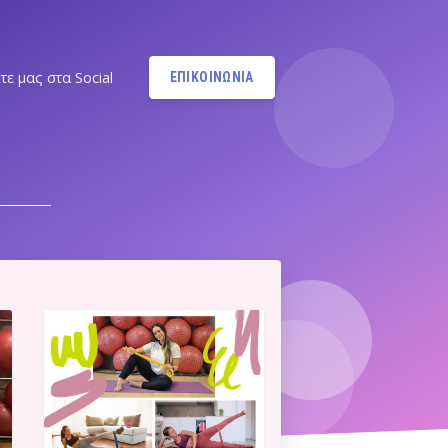
τε μας στα Social
ΕΠΙΚΟΙΝΩΝΙΑ
Instagram
@MANDYPBM
Instagram
@PILATESBYMANDY
Pilates by Mandy Facebook
Ν.ΣΜΥΡΝΗΣ - Π.ΦΑΛΗΡΟΥ
Pilates by Mandy
FACEBOOK ΕΛΛΗΝΙΚΟΥ
Α
Pilates by Mandy
FACEBOOK ΑΛΙΜΟΥ