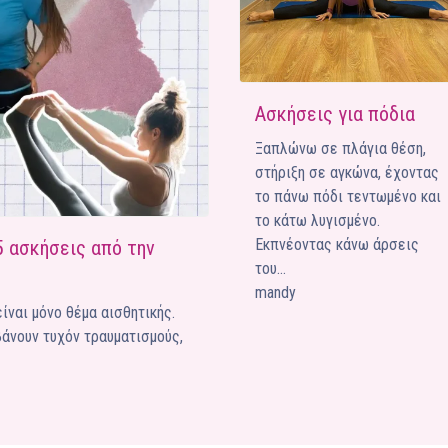
Ένα μεγάλο και όμορφο γυμναστήριο κοντά στη θάλασσα
ΚΟΡΥΔΑΛΛOΣ
Το pilates έχει τον δικό του καταπληκτικό χώρο στον
Ασκήσεις για πόδια
Κορυδαλλό
Ξαπλώνω σε πλάγια θέση,
ΠΕΥΚΗ
στήριξη σε αγκώνα, έχοντας
Η εξέλιξη της ευεξίας στην Πεύκη
το πάνω πόδι τεντωμένο και
το κάτω λυγισμένο.
NEOΣ ΧΩΡΟΣ
ΠΕΡΙΣΤΈΡΙ
Εκπνέοντας κάνω άρσεις
5 ασκήσεις από την
Προορισμός Pilates στην Καρδιά της Πόλης
του…
mandy
ίναι μόνο θέμα αισθητικής.
άνουν τυχόν τραυματισμούς,