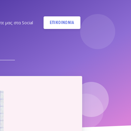
τε μας στα Social
ΕΠΙΚΟΙΝΩΝΙΑ
Instagram
@MANDYPBM
Instagram
@PILATESBYMANDY
Pilates by Mandy Facebook
Ν.ΣΜΥΡΝΗΣ - Π.ΦΑΛΗΡΟΥ
Pilates by Mandy
FACEBOOK ΕΛΛΗΝΙΚΟΥ
Α
Pilates by Mandy
FACEBOOK ΑΛΙΜΟΥ