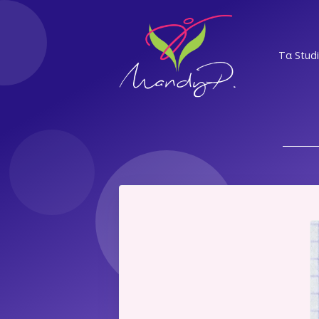
Τα Stud
ΝΣ
ΕΛ
Α
ΝΨ