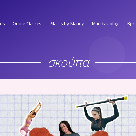
ios
Online Classes
Pilates by Mandy
Mandy's blog
Βρεί
Ν.ΣΜΥΡΝΗ • Π.ΦΑΛΗΡΟ
EVENTS
Στο επίκεντρο των Νοτίων Προαστίων
σκούπα
MEDIA PRESS
ΕΛΛΗΝΙΚO
Στην πιο ωραία γειτονιά του Ελληνικού
VIDEOS
ΑΛΙΜΟΣ
WORKOUTS
Στο κέντρο του Αλίμου
Ν.ΨΥΧΙΚO
ΟΛΑ ΤΑ ΑΡΘΡ
Ένας χώρος ευεξίας στην καρδιά του Νέου Ψυχικού
Ν.ΜΑΚΡΗ