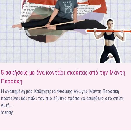
Ένα μεγάλο και όμορφο γυμναστήριο κοντά στη θάλασσα
ΚΟΡΥΔΑΛΛOΣ
Το pilates έχει τον δικό του καταπληκτικό χώρο στον
Κορυδαλλό
ΠΕΥΚΗ
Η εξέλιξη της ευεξίας στην Πεύκη
NEOΣ ΧΩΡΟΣ
ΠΕΡΙΣΤΈΡΙ
5 ασκήσεις με ένα κοντάρι σκούπας από την Μάντη
Προορισμός Pilates στην Καρδιά της Πόλης
Περσάκη
Η αγαπημένη μας Καθηγήτρια Φυσικής Αγωγής Μάντη Περσάκη
προτείνει και πάλι τον πιο έξυπνο τρόπο να ασκηθείς στο σπίτι.
Αυτή…
mandy