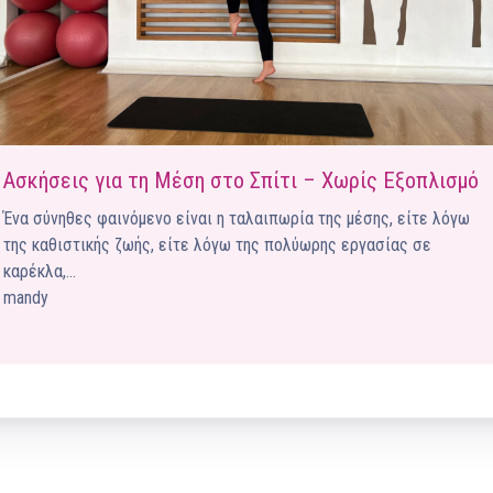
Ένα μεγάλο και όμορφο γυμναστήριο κοντά στη θάλασσα
ΚΟΡΥΔΑΛΛOΣ
Το pilates έχει τον δικό του καταπληκτικό χώρο στον
Κορυδαλλό
ΠΕΥΚΗ
Ασκήσεις για τη Μέση στο Σπίτι – Χωρίς Εξοπλισμό
Η εξέλιξη της ευεξίας στην Πεύκη
Ένα σύνηθες φαινόμενο είναι η ταλαιπωρία της μέσης, είτε λόγω
της καθιστικής ζωής, είτε λόγω της πολύωρης εργασίας σε
NEOΣ ΧΩΡΟΣ
ΠΕΡΙΣΤΈΡΙ
καρέκλα,…
Προορισμός Pilates στην Καρδιά της Πόλης
mandy