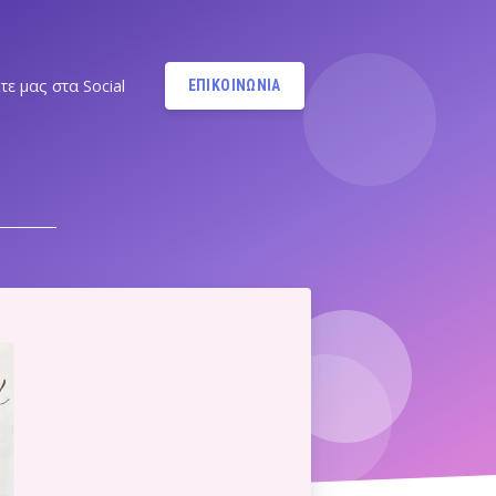
τε μας στα Social
ΕΠΙΚΟΙΝΩΝΙΑ
Instagram
@MANDYPBM
Instagram
@PILATESBYMANDY
Pilates by Mandy Facebook
Ν.ΣΜΥΡΝΗΣ - Π.ΦΑΛΗΡΟΥ
Pilates by Mandy
FACEBOOK ΕΛΛΗΝΙΚΟΥ
Α
Pilates by Mandy
FACEBOOK ΑΛΙΜΟΥ