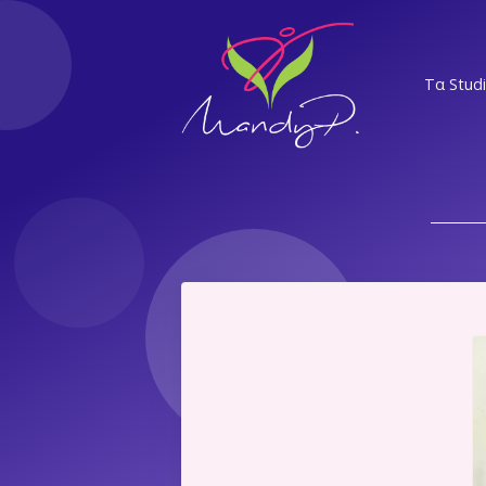
Τα Stud
ΝΣ
ΕΛ
Α
ΝΨ