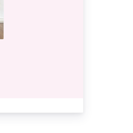
Pilates by Mandy
FACEBOOK N.ΨΥΧΙΚΟΥ
Pilates by Mandy
FACEBOOK N.ΜΑΚΡΗΣ
Pilates by Mandy
FACEBOOK ΚΟΡΥΔΑΛΛΟΥ
Pilates by Mandy
FACEBOOK ΠΕΡΙΣΤΕΡΊΟΥ
Pilates by Mandy
FACEBOOK ΠΕΎΚΗΣ
ΚΑΝΑΛΙ YOUTUBE