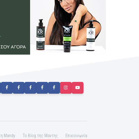
τη Mandy
To Blog της Μαντης
Επικοινωνία