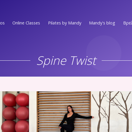
ios
Online Classes
Pilates by Mandy
Mandy's blog
Βρεί
Ν.ΣΜΥΡΝΗ • Π.ΦΑΛΗΡΟ
EVENTS
Στο επίκεντρο των Νοτίων Προαστίων
Spine Twist
MEDIA PRESS
ΕΛΛΗΝΙΚO
Στην πιο ωραία γειτονιά του Ελληνικού
VIDEOS
ΑΛΙΜΟΣ
WORKOUTS
Στο κέντρο του Αλίμου
Ν.ΨΥΧΙΚO
ΟΛΑ ΤΑ ΑΡΘΡ
Ένας χώρος ευεξίας στην καρδιά του Νέου Ψυχικού
Ν.ΜΑΚΡΗ