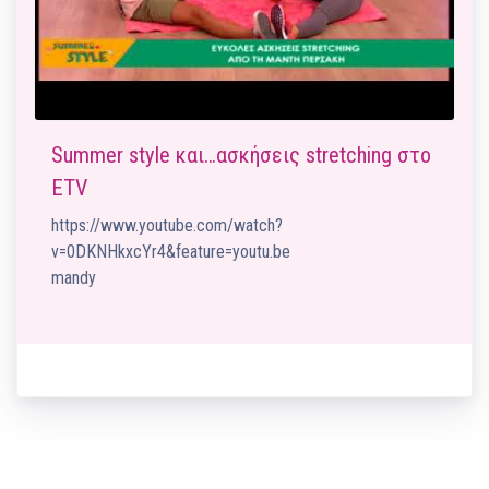
Summer style και…ασκήσεις stretching στο
ΕTV
https://www.youtube.com/watch?
v=0DKNHkxcYr4&feature=youtu.be
mandy