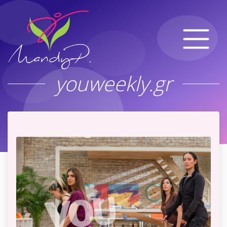
youweekly.gr