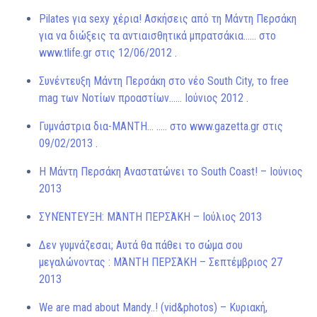
Pilates για sexy χέρια! Ασκήσεις από τη Μάντη Περσάκη
για να διώξεις τα αντιαισθητικά μπρατσάκια…… στο
www.tlife.gr στις 12/06/2012
.
Συνέντευξη Μάντη Περσάκη στο νέο South City, το free
mag των Νοτίων προαστίων…… Ιούνιος 2012
.
Γυμνάστρια δια-ΜΑΝΤΗ… ….. στο www.gazetta.gr στις
09/02/2013
.
Η Μάντη Περσάκη Αναστατώνει το South Coast! – Ιούνιος
2013
ΣΥΝΈΝΤΕΥΞΗ: ΜΆΝΤΗ ΠΕΡΣΆΚΗ – Ιούλιος 2013
Δεν γυμνάζεσαι; Αυτά θα πάθει το σώμα σου
μεγαλώνοντας : ΜΆΝΤΗ ΠΕΡΣΆΚΗ – Σεπτέμβριος 27
2013
We are mad about Mandy..! (vid&photos) – Κυριακή,