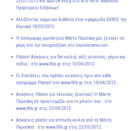
25/01/2012 και ώρα 08:44π.μ στο ΑΠΕ-ΜΠΕ ‘Αθηναϊκό
Πρακτορείο Ειδήσεων’
.
Αλλάζοντας σώμα και διάθεση στην εφημερίδα ΕΘΝΟΣ την
Κυριακή 18/03/2012
.
Η πανέμορφη γυμνάστρια Μάντυ Περσάκη μας ξεναγεί σε
μέρη που την συναρπάζουν στο touristorama.com
.
Pilates! Ασκήσεις για flat κοιλιά, σέξι γλουτούς, χέρια και
πόδια… στο www.tlife.gr στις 10/04/2012
.
Οι διατάσεις που πρέπει να κάνεις πριν από κάθε
πρόγραμμα Pilates! στο www.tlife.gr στις 19/04/2012
.
Ασκήσεις Pilates για τέλειους γλουτούς! Η Μάντη
Περσάκη σε προετοιμάζει για το μπικίνι σου… στο
www.tlife.gr στις 23/04/2012
.
Ασκήσεις pilates για επίπεδη κοιλιά από τη Μάντη
Περσάκη!… στο www.tlife.gr στις 22/05/2012
.