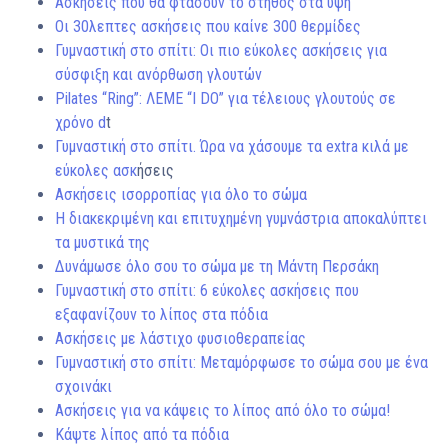
Ασκήσεις που θα φτάσουν το στήθος στα ύψη
Οι 30λεπτες ασκήσεις που καίνε 300 θερμίδες
Γυμναστική στο σπίτι: Οι πιο εύκολες ασκήσεις για
σύσφιξη και ανόρθωση γλουτών
Pilates “Ring”: ΛΕΜΕ “I DO” για τέλειους γλουτούς σε
χρόνο d
t
Γυμναστική στο σπίτι. Ώρα να χάσουμε τα extra κιλά με
εύκολες ασκ
ήσεις
Ασκήσεις ισορροπίας για όλο το σώμα
Η διακεκριμένη και επιτυχημένη γυμνάστρια αποκαλύπτει
τα μυστικά της
Δυνάμωσε όλο σου το σώμα με τη Μάντη Περσάκη
Γυμναστική στο σπίτι: 6 εύκολες ασκήσεις που
εξαφανίζουν το λίπος στα πόδια
Ασκήσεις με λάστιχο φυσιοθεραπείας
Γυμναστική στο σπίτι: Μεταμόρφωσε το σώμα σου με ένα
σχοινάκι
Aσκήσεις για να κάψεις το λίπος από όλο το σώμα!
Κάψτε λίπος από τα πόδια