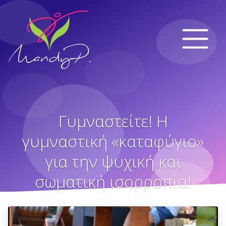
Γυμναστείτε! Η
γυμναστική «καταφύγιο»
για την ψυχική και
σωματική ισορροπία!