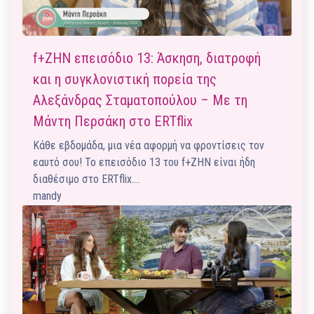
f+ΖΗΝ επεισόδιο 13: Άσκηση, διατροφή
και η συγκλονιστική πορεία της
Αλεξάνδρας Σταματοπούλου – Με τη
Μάντη Περσάκη στο ERTflix
Κάθε εβδομάδα, μια νέα αφορμή να φροντίσεις τον
εαυτό σου! Το επεισόδιο 13 του f+ΖΗΝ είναι ήδη
διαθέσιμο στο ERTflix.…
mandy