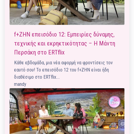
f+ΖΗΝ επεισόδιο 12: Εμπειρίες δύναμης,
τεχνικής και εκρηκτικότητας – Η Μάντη
Περσάκη στο ERTflix
Κάθε εβδομάδα, μια νέα αφορμή να φροντίσεις τον
εαυτό σου! Το επεισόδιο 12 του f+ΖΗΝ είναι ήδη
διαθέσιμο στο ERTflix.…
mandy