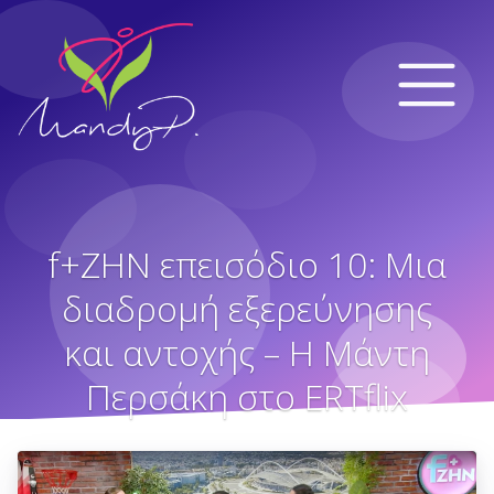
f+ΖΗΝ επεισόδιο 10: Μια
διαδρομή εξερεύνησης
και αντοχής – Η Μάντη
Περσάκη στο ERTflix