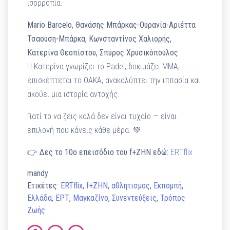
ισορροπία.
Mario Barcelo, Θανάσης Μπάρκας-Ουρανία-Αριέττα
Τσαούση-Μπάρκα, Κωνσταντίνος Χαλιορής,
Κατερίνα Θεοπίστου, Σπύρος Χρυσικόπουλος.
Η Κατερίνα γνωρίζει το Padel, δοκιμάζει MMA,
επισκέπτεται το ΟΑΚΑ, ανακαλύπτει την ιππασία και
ακούει μια ιστορία αντοχής.
Γιατί το να ζεις καλά δεν είναι τυχαίο — είναι
επιλογή που κάνεις κάθε μέρα. 💚
👉
Δες το 10ο επεισόδιο του f+ΖΗΝ εδώ:
ERTflix
mandy
Ετικέτες:
ERTflix
,
f+ΖΗΝ
,
αθλητισμος
,
Εκπομπή
,
Ελλάδα
,
ΕΡΤ
,
Μαγκαζίνο
,
Συνεντεύξεις
,
Τρόπος
Ζωής