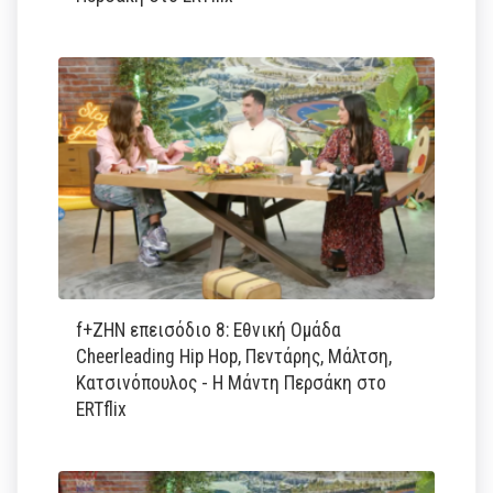
f+ΖΗΝ επεισόδιο 8: Εθνική Ομάδα
Cheerleading Hip Hop, Πεντάρης, Μάλτση,
Κατσινόπουλος - Η Μάντη Περσάκη στο
ERTflix