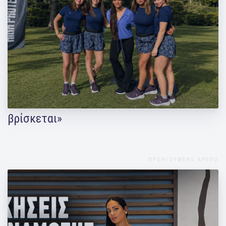
Η Μάντη Περσάκη στο GWomen: «Το
Pilates συναντά το σώμα εκεί που
βρίσκεται»
ΠΡΟΗΓΟΥΜΕΝΟ ΑΡΘΡΟ