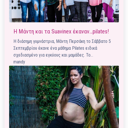
Η Μάντη και τα Suavinex έκαναν…pilates!
Η διάσημη ​γυμνάστρια, Μάντη Περσάκη το Σάββατο 5
Σεπτεμβρίου έκανε ένα μάθημα Pilates ειδικά
σχεδιασμένο για εγκύους και μαμάδες. Το…
mandy