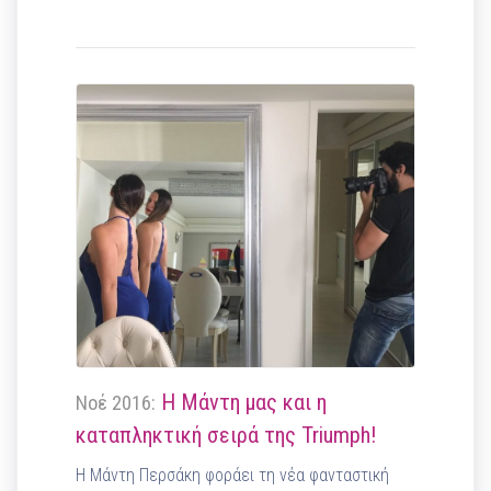
Η Μάντη μας και η
Νοέ 2016:
καταπληκτική σειρά της Triumph!
Η Μάντη Περσάκη φοράει τη νέα φανταστική