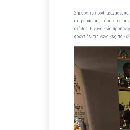
Σήμερα το πρωί πραγματοποιή
εκπροσώπους Τύπου του μοναδ
στήθος. Η γυναικεία προπόνησ
φροντίζει τις γυναίκες που α