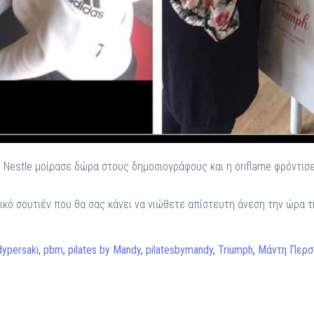
 Nestle μοίρασε δώρα στους δημοσιογράφους και η oriflame φρόντισε
τικό σουτιέν που θα σας κάνει να νιώθετε απίστευτη άνεση την ώρα 
ypersaki
,
pbm
,
pilates by Mandy
,
pilatesbymandy
,
Triumph
,
Μάντη Περσ