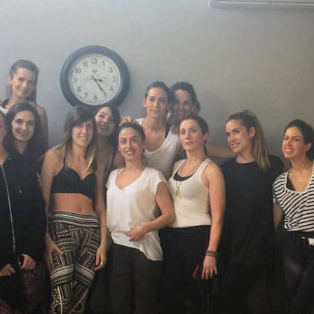
Ένα μεγάλο και όμορφο γυμναστήριο κοντά στη θάλασσα
ΚΟΡΥΔΑΛΛOΣ
Το pilates έχει τον δικό του καταπληκτικό χώρο στον
Κορυδαλλό
ΠΕΥΚΗ
Η εξέλιξη της ευεξίας στην Πεύκη
NEOΣ ΧΩΡΟΣ
ΠΕΡΙΣΤΈΡΙ
Προορισμός Pilates στην Καρδιά της Πόλης