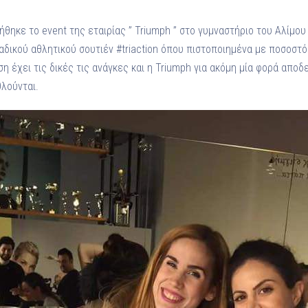
θηκε το event της εταιρίας ” Triumph ” στο γυμναστήριο του Αλίμου
ικού αθλητικού σουτιέν #triaction όπου πιστοποιημένα με ποσοστό
η έχει τις δικές τις ανάγκες και η Triumph για ακόμη μία φορά αποδ
θλούνται.