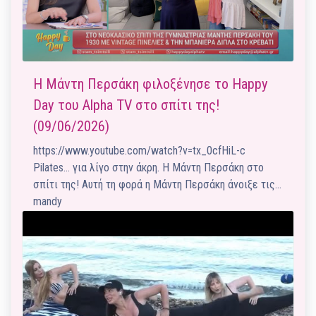
Η Μάντη Περσάκη φιλοξένησε το Happy
Day του Alpha TV στο σπίτι της!
(09/06/2026)
https://www.youtube.com/watch?v=tx_0cfHiL-c
Pilates… για λίγο στην άκρη. Η Μάντη Περσάκη στο
σπίτι της! Αυτή τη φορά η Μάντη Περσάκη άνοιξε τις…
mandy