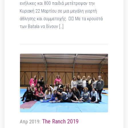
ενήλικες και 800 παιδιά μετέτρεψαν την
Κυριακή 22 Μαρτίου σε μια μεγάλη γιορτή
άθλησης και συμμετοχής. 🏃‍♀️ Με τα κρουστά
των Batala να δίνουν […]
The Ranch 2019
Απρ 2019: