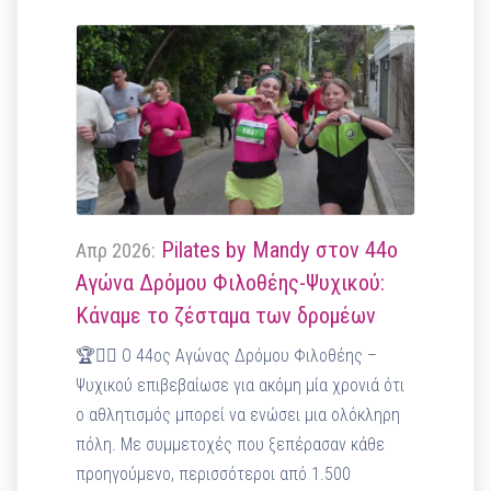
Pilates by Mandy στον 44ο
Απρ 2026:
Αγώνα Δρόμου Φιλοθέης-Ψυχικού:
Κάναμε το ζέσταμα των δρομέων
🏆🏃‍♂️ Ο 44ος Αγώνας Δρόμου Φιλοθέης –
Ψυχικού επιβεβαίωσε για ακόμη μία χρονιά ότι
ο αθλητισμός μπορεί να ενώσει μια ολόκληρη
πόλη. Με συμμετοχές που ξεπέρασαν κάθε
προηγούμενο, περισσότεροι από 1.500