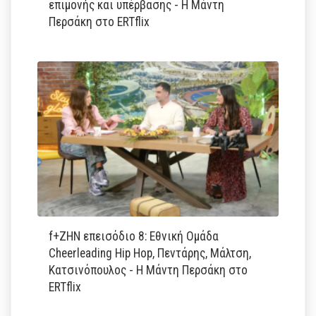
επιμονής και υπέρβασης - Η Μάντη
Περσάκη στο ERTflix
f+ΖΗΝ επεισόδιο 8: Εθνική Ομάδα
Cheerleading Hip Hop, Πεντάρης, Μάλτση,
Κατσινόπουλος - Η Μάντη Περσάκη στο
ERTflix