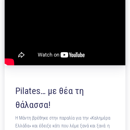
Pilates… με θέα τη
θάλασσα!
Η Μάντη βρέθηκε στην παραλία για την «Καλημέρα
Ελλάδα» και έδειξε κάτι που λέμε ξανά και ξανά: η