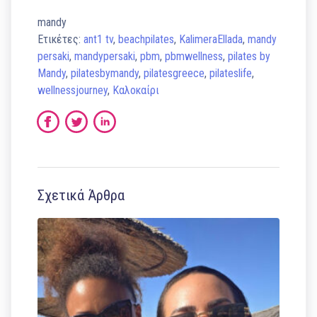
mandy
Ετικέτες:
ant1 tv
,
beachpilates
,
KalimeraEllada
,
mandy
persaki
,
mandypersaki
,
pbm
,
pbmwellness
,
pilates by
Mandy
,
pilatesbymandy
,
pilatesgreece
,
pilateslife
,
wellnessjourney
,
Καλοκαίρι
Σχετικά Άρθρα