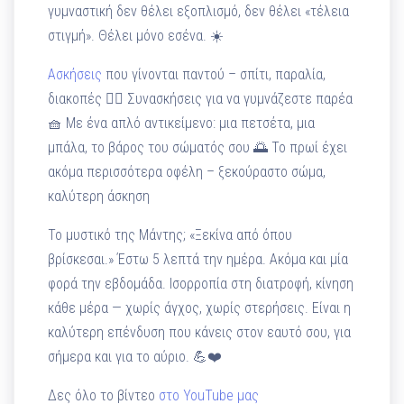
γυμναστική δεν θέλει εξοπλισμό, δεν θέλει «τέλεια
στιγμή». Θέλει μόνο εσένα. ☀️
Ασκήσεις
που γίνονται παντού – σπίτι, παραλία,
διακοπές 👯‍♀️ Συνασκήσεις για να γυμνάζεστε παρέα
🧺 Με ένα απλό αντικείμενο: μια πετσέτα, μια
μπάλα, το βάρος του σώματός σου 🌅 Το πρωί έχει
ακόμα περισσότερα οφέλη – ξεκούραστο σώμα,
καλύτερη άσκηση
Το μυστικό της Μάντης; «Ξεκίνα από όπου
βρίσκεσαι.» Έστω 5 λεπτά την ημέρα. Ακόμα και μία
φορά την εβδομάδα. Ισορροπία στη διατροφή, κίνηση
κάθε μέρα — χωρίς άγχος, χωρίς στερήσεις. Είναι η
καλύτερη επένδυση που κάνεις στον εαυτό σου, για
σήμερα και για το αύριο. 💪❤️
Δες όλο το βίντεο
στο YouTube μας