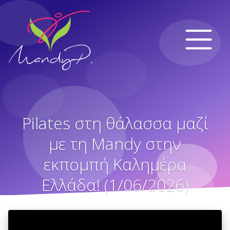
Pilates στη θάλασσα μαζί
με τη Mandy στην
εκπομπή Καλημέρα
Ελλάδα! (1/06/2026)