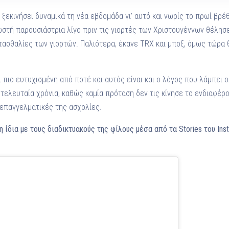
ξεκινήσει δυναμικά τη νέα εβδομάδα γι’ αυτό και νωρίς το πρωί βρέθ
νωστή παρουσιάστρια λίγο πριν τις γιορτές των Χριστουγέννων θέλησ
τασθαλίες των γιορτών. Παλιότερα, έκανε TRX και μποξ, όμως τώρα 
 πιο ευτυχισμένη από ποτέ και αυτός είναι και ο λόγος που λάμπει 
τελευταία χρόνια, καθώς καμία πρόταση δεν τις κίνησε το ενδιαφέρ
επαγγελματικές της ασχολίες.
η ίδια με τους διαδικτυακούς της φίλους μέσα από τα Stories του Ins