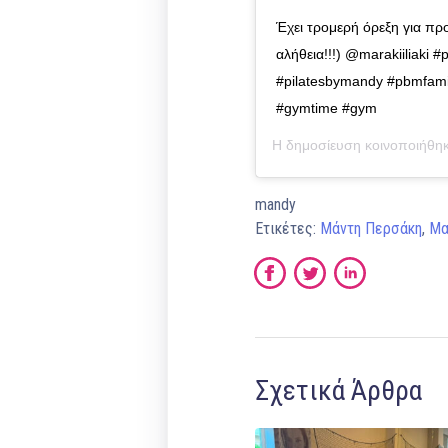
Έχει τρομερή όρεξη για προ
αλήθεια!!!) @marakiiliaki #
#pilatesbymandy #pbmfamil
#gymtime #gym
Η δημοσίευση κοινοποιήθη
mandy
Ετικέτες:
Μάντη Περσάκη
,
Μα
Σχετικά Άρθρα