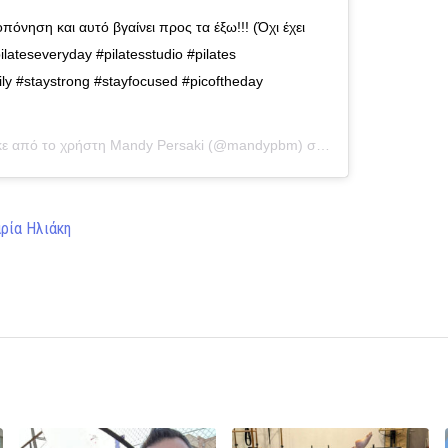
πόνηση και αυτό βγαίνει προς τα έξω!!! (Όχι έχει
pilateseveryday #pilatesstudio #pilates
y #staystrong #stayfocused #picoftheday
κε από το χρήστη
Mandy Persaki
(@mandypbm) στις
21 Νοέ, 2018 στι
ρία Ηλιάκη