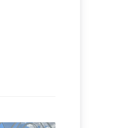
ς 7:40 πμ PST