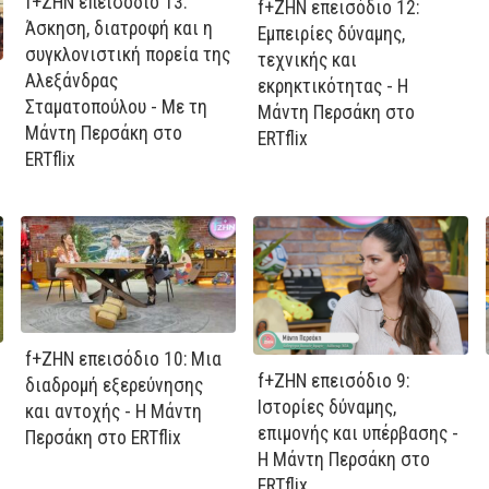
f+ΖΗΝ επεισόδιο 13:
f+ΖΗΝ επεισόδιο 12:
Άσκηση, διατροφή και η
Εμπειρίες δύναμης,
συγκλονιστική πορεία της
τεχνικής και
Αλεξάνδρας
εκρηκτικότητας - Η
Σταματοπούλου - Με τη
Μάντη Περσάκη στο
Μάντη Περσάκη στο
ERTflix
ERTflix
f+ΖΗΝ επεισόδιο 10: Μια
f+ΖΗΝ επεισόδιο 9:
διαδρομή εξερεύνησης
Ιστορίες δύναμης,
και αντοχής - Η Μάντη
επιμονής και υπέρβασης -
Περσάκη στο ERTflix
Η Μάντη Περσάκη στο
ERTflix