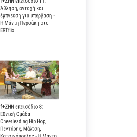
f+ΖΗΝ επεισόδιο 11:
Άθληση, αντοχή και
έμπνευση για υπέρβαση -
Η Μάντη Περσάκη στο
ERTflix
f+ΖΗΝ επεισόδιο 8:
Εθνική Ομάδα
Cheerleading Hip Hop,
Πεντάρης, Μάλτση,
Κατσινόπουλος - Η Μάντη