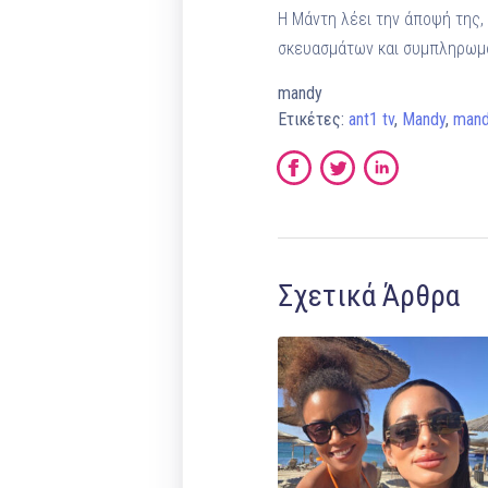
Η Μάντη λέει την άποψή της,
σκευασμάτων και συμπληρωμά
mandy
Ετικέτες:
ant1 tv
,
Mandy
,
mand
Σχετικά Άρθρα