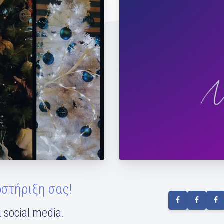
Η Μάντη γυμνάζει τη
οστήριξη σας!
 social media.