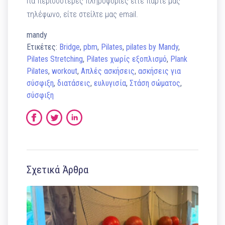
Για περισσότερες πληροφορίες είτε πάρτε μας
τηλέφωνο, είτε στείλτε μας email.
mandy
Ετικέτες:
Bridge
,
pbm
,
Pilates
,
pilates by Mandy
,
Pilates Stretching
,
Pilates χωρίς εξοπλισμό
,
Plank
Pilates
,
workout
,
Απλές ασκήσεις
,
ασκήσεις για
σύσφιξη
,
διατάσεις
,
ευλυγισία
,
Στάση σώματος
,
σύσφιξη
Σχετικά Άρθρα