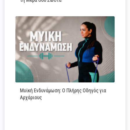
τη Μέρα σου Σωστά
Μυϊκή Ενδυνάμωση: Ο Πλήρης Οδηγός για
Αρχάριους