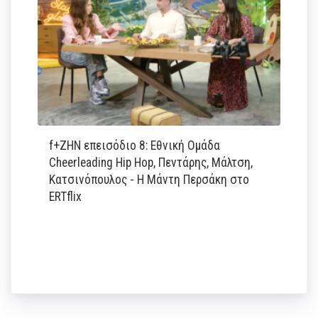
f+ΖΗΝ επεισόδιο 8: Εθνική Ομάδα
Cheerleading Hip Hop, Πεντάρης, Μάλτση,
Κατσινόπουλος - Η Μάντη Περσάκη στο
ERTflix