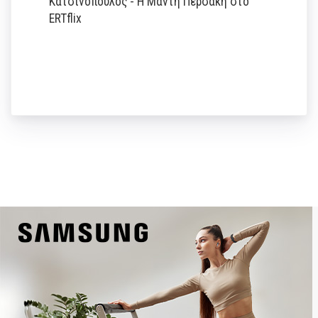
Κατσινόπουλος - Η Μάντη Περσάκη στο
ERTflix