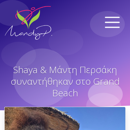
Shaya & Μάντη Περσάκη
συναντήθηκαν στο Grand
Beach