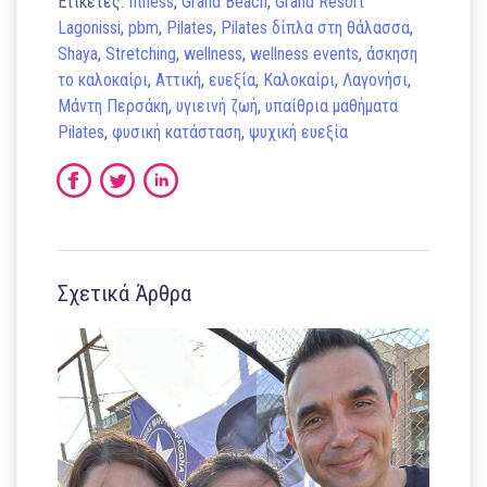
Ετικέτες:
fitness
,
Grand Beach
,
Grand Resort
Lagonissi
,
pbm
,
Pilates
,
Pilates δίπλα στη θάλασσα
,
Shaya
,
Stretching
,
wellness
,
wellness events
,
άσκηση
το καλοκαίρι
,
Αττική
,
ευεξία
,
Καλοκαίρι
,
Λαγονήσι
,
Μάντη Περσάκη
,
υγιεινή ζωή
,
υπαίθρια μαθήματα
Pilates
,
φυσική κατάσταση
,
ψυχική ευεξία
Σχετικά Άρθρα