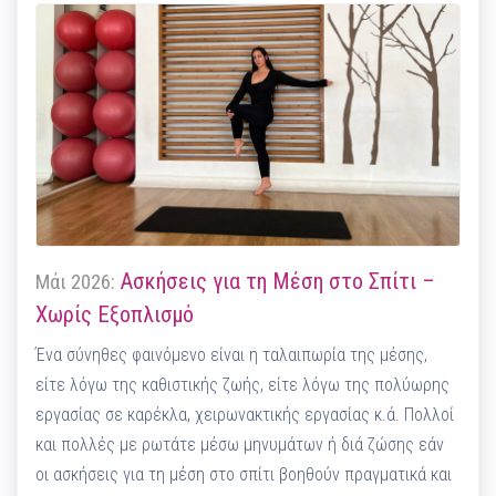
Ασκήσεις για τη Μέση στο Σπίτι –
Μάι 2026:
Χωρίς Εξοπλισμό
Ένα σύνηθες φαινόμενο είναι η ταλαιπωρία της μέσης,
είτε λόγω της καθιστικής ζωής, είτε λόγω της πολύωρης
εργασίας σε καρέκλα, χειρωνακτικής εργασίας κ.ά. Πολλοί
και πολλές με ρωτάτε μέσω μηνυμάτων ή διά ζώσης εάν
οι ασκήσεις για τη μέση στο σπίτι βοηθούν πραγματικά και