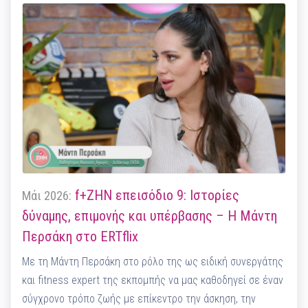
f+ΖΗΝ επεισόδιο 9: Ιστορίες
Μάι 2026:
δύναμης, επιμονής και υπέρβασης – Η Μάντη
Περσάκη στο ERTflix
Με τη Μάντη Περσάκη στο ρόλο της ως ειδική συνεργάτης
και fitness expert της εκπομπής να μας καθοδηγεί σε έναν
σύγχρονο τρόπο ζωής με επίκεντρο την άσκηση, την