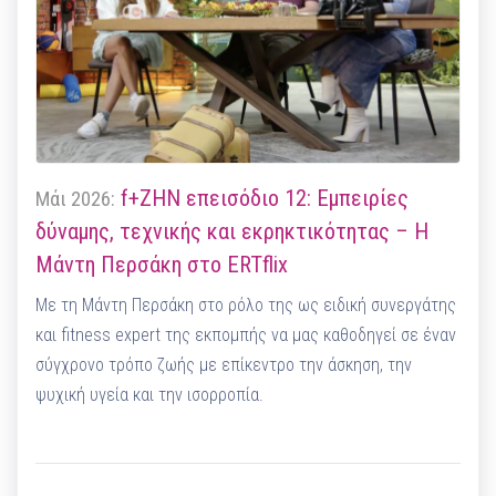
f+ΖΗΝ επεισόδιο 12: Εμπειρίες
Μάι 2026:
δύναμης, τεχνικής και εκρηκτικότητας – Η
Μάντη Περσάκη στο ERTflix
Με τη Μάντη Περσάκη στο ρόλο της ως ειδική συνεργάτης
και fitness expert της εκπομπής να μας καθοδηγεί σε έναν
σύγχρονο τρόπο ζωής με επίκεντρο την άσκηση, την
ψυχική υγεία και την ισορροπία.