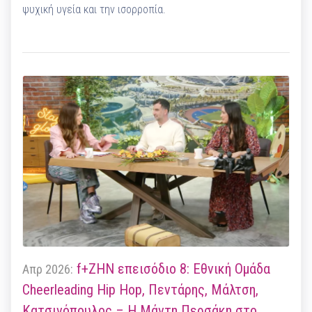
ψυχική υγεία και την ισορροπία.
f+ΖΗΝ επεισόδιο 8: Εθνική Ομάδα
Απρ 2026:
Cheerleading Hip Hop, Πεντάρης, Μάλτση,
Κατσινόπουλος – Η Μάντη Περσάκη στο