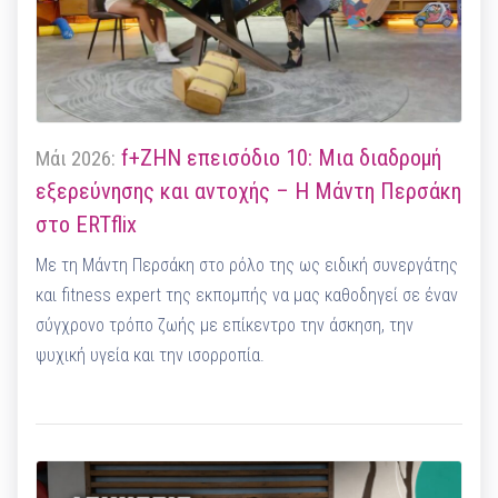
f+ΖΗΝ επεισόδιο 10: Μια διαδρομή
Μάι 2026:
εξερεύνησης και αντοχής – Η Μάντη Περσάκη
στο ERTflix
Με τη Μάντη Περσάκη στο ρόλο της ως ειδική συνεργάτης
και fitness expert της εκπομπής να μας καθοδηγεί σε έναν
σύγχρονο τρόπο ζωής με επίκεντρο την άσκηση, την
ψυχική υγεία και την ισορροπία.