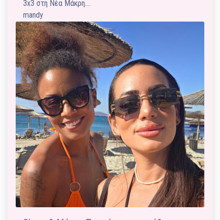
3x3 στη Νέα Μάκρη.…
mandy