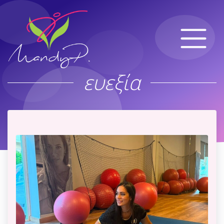
ευεξία