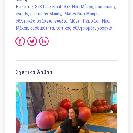
Ετικέτες:
3x3 basketball
,
3x3 Νέα Μάκρη
,
community
,
events
,
pilates by Mandy
,
Pilates Νέα Μάκρη
,
αθλητικές δράσεις
,
ευεξία
,
Μάντη Περσάκη
,
Νέα
Μάκρη
,
ομαδικότητα
,
τοπικός αθλητισμός
,
χορηγία
Σχετικά Άρθρα