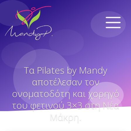
Τα Pilates by Mandy
αποτέλεσαν τον
ονοματοδότη και χορηγό
του φετινού 3×3 στη Νέα
Μάκρη.