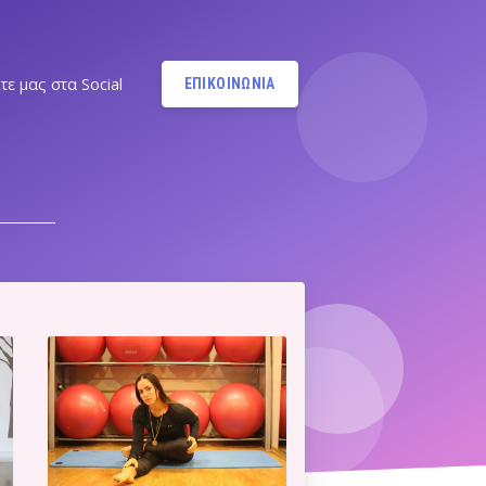
τε μας στα Social
ΕΠΙΚΟΙΝΩΝΙΑ
Instagram
@MANDYPBM
Instagram
@PILATESBYMANDY
Pilates by Mandy Facebook
Ν.ΣΜΥΡΝΗΣ - Π.ΦΑΛΗΡΟΥ
Pilates by Mandy
FACEBOOK ΕΛΛΗΝΙΚΟΥ
Α
Pilates by Mandy
FACEBOOK ΑΛΙΜΟΥ