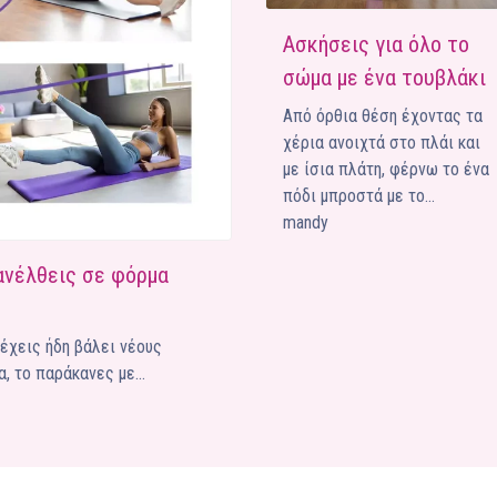
Ένα μεγάλο και όμορφο γυμναστήριο κοντά στη θάλασσα
Ασκήσεις για όλο το
σώμα με ένα τουβλάκι
ΚΟΡΥΔΑΛΛOΣ
Το pilates έχει τον δικό του καταπληκτικό χώρο στον
Από όρθια θέση έχοντας τα
Κορυδαλλό
χέρια ανοιχτά στο πλάι και
με ίσια πλάτη, φέρνω το ένα
ΠΕΥΚΗ
πόδι μπροστά με το…
Η εξέλιξη της ευεξίας στην Πεύκη
mandy
NEOΣ ΧΩΡΟΣ
ΠΕΡΙΣΤΈΡΙ
πανέλθεις σε φόρμα
Προορισμός Pilates στην Καρδιά της Πόλης
 έχεις ήδη βάλει νέους
α, το παράκανες με…