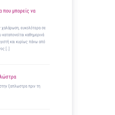
α που μπορείς να
υν χαλάρωση, ευκολότερα σε
υ καταπονείται καθημερινά
ογιστή και κυρίως πάνω από
ος […]
πλώστρα
στην ξαπλωστρα πριν τη