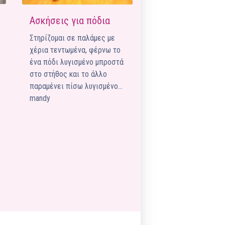
Pilates by Mandy
FACEBOOK N.ΨΥΧΙΚΟΥ
Ασκήσεις για πόδια
Στηρίζομαι σε παλάμες με
Pilates by Mandy
χέρια τεντωμένα, φέρνω το
FACEBOOK N.ΜΑΚΡΗΣ
ένα πόδι λυγισμένο μπροστά
Pilates by Mandy
στο στήθος και το άλλο
FACEBOOK ΚΟΡΥΔΑΛΛΟΥ
παραμένει πίσω λυγισμένο…
mandy
Pilates by Mandy
FACEBOOK ΠΕΡΙΣΤΕΡΊΟΥ
Pilates by Mandy
FACEBOOK ΠΕΎΚΗΣ
ΚΑΝΑΛΙ YOUTUBE