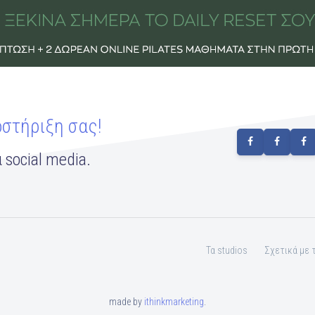
οστήριξη σας!
 social media.
Τα studios
Σχετικά με 
made by
ithinkmarketing
.