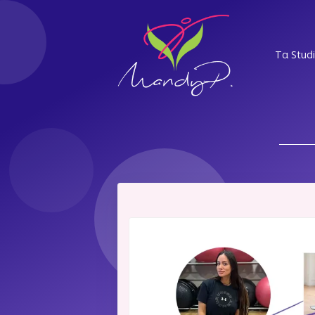
Τα Stud
ΝΣ
ΕΛ
Α
ΝΨ