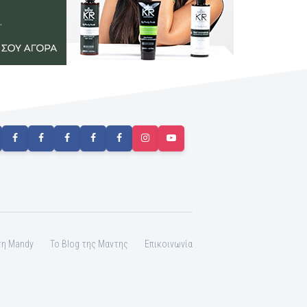
τη Mandy
To Blog της Μαντης
Επικοινωνία