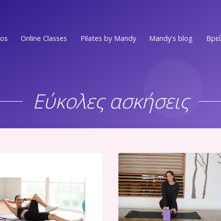
ios
Online Classes
Pilates by Mandy
Mandy's blog
Βρεί
Ν.ΣΜΥΡΝΗ • Π.ΦΑΛΗΡΟ
EVENTS
Στο επίκεντρο των Νοτίων Προαστίων
Εύκολες ασκήσεις
MEDIA PRESS
ΕΛΛΗΝΙΚO
Στην πιο ωραία γειτονιά του Ελληνικού
VIDEOS
ΑΛΙΜΟΣ
WORKOUTS
Στο κέντρο του Αλίμου
Ν.ΨΥΧΙΚO
ΟΛΑ ΤΑ ΑΡΘΡ
Ένας χώρος ευεξίας στην καρδιά του Νέου Ψυχικού
Ν.ΜΑΚΡΗ