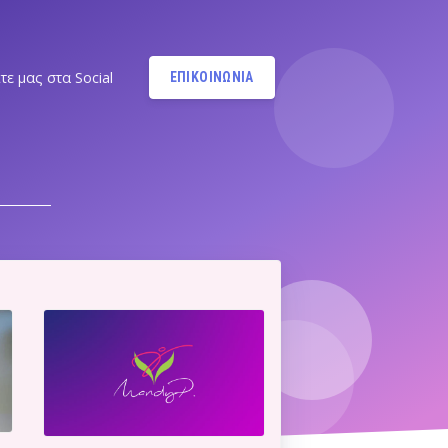
τε μας στα Social
ΕΠΙΚΟΙΝΩΝΙΑ
Instagram
@MANDYPBM
Instagram
@PILATESBYMANDY
Pilates by Mandy Facebook
Ν.ΣΜΥΡΝΗΣ - Π.ΦΑΛΗΡΟΥ
Pilates by Mandy
FACEBOOK ΕΛΛΗΝΙΚΟΥ
Α
Pilates by Mandy
FACEBOOK ΑΛΙΜΟΥ