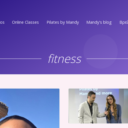
ios
Online Classes
Pilates by Mandy
Mandy's blog
Βρεί
Ν.ΣΜΥΡΝΗ • Π.ΦΑΛΗΡΟ
EVENTS
Στο επίκεντρο των Νοτίων Προαστίων
fitness
MEDIA PRESS
ΕΛΛΗΝΙΚO
Στην πιο ωραία γειτονιά του Ελληνικού
VIDEOS
ΑΛΙΜΟΣ
WORKOUTS
Στο κέντρο του Αλίμου
Ν.ΨΥΧΙΚO
ΟΛΑ ΤΑ ΑΡΘΡ
Ένας χώρος ευεξίας στην καρδιά του Νέου Ψυχικού
Ν.ΜΑΚΡΗ