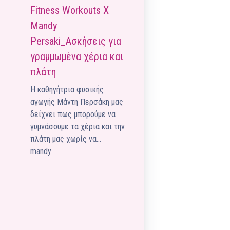
Fitness Workouts X
Pilates by Mandy
FACEBOOK N.ΨΥΧΙΚΟΥ
Mandy
Persaki_Ασκήσεις για
Pilates by Mandy
FACEBOOK N.ΜΑΚΡΗΣ
γραμμωμένα χέρια και
πλάτη
Pilates by Mandy
FACEBOOK ΚΟΡΥΔΑΛΛΟΥ
Η καθηγήτρια φυσικής
αγωγής Μάντη Περσάκη μας
Pilates by Mandy
δείχνει πως μπορούμε να
FACEBOOK ΠΕΡΙΣΤΕΡΊΟΥ
γυμνάσουμε τα χέρια και την
Pilates by Mandy
πλάτη μας χωρίς να…
FACEBOOK ΠΕΎΚΗΣ
mandy
ΚΑΝΑΛΙ YOUTUBE