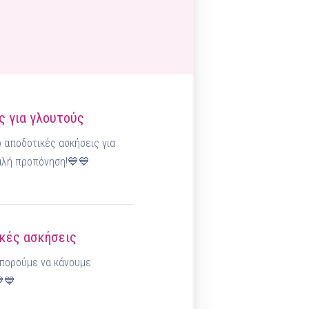
ς για γλουτούς
 αποδοτικές ασκήσεις για
αλή προπόνηση!💙💙
ικές ασκήσεις
μπορούμε να κάνουμε
💙💙