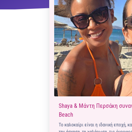
ΝΜ
Κ
ΠΕΥ
ΠΣ
Shaya & Μάντη Περσάκη συνα
Beach
Το καλοκαίρι είναι η ιδανική εποχή, 
την άσκηση, τη χαλάρωση, τις όμορφε