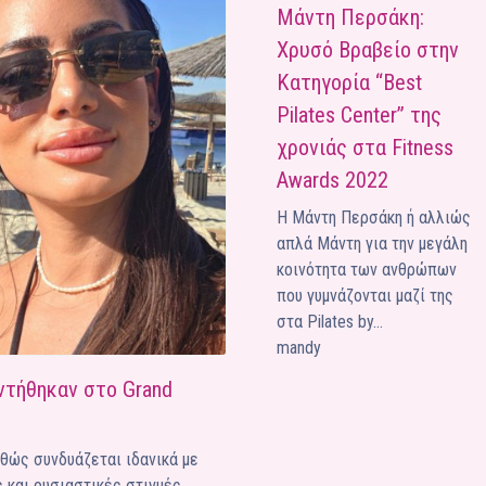
Μάντη Περσάκη:
Ένα μεγάλο και όμορφο γυμναστήριο κοντά στη θάλασσα
Χρυσό Βραβείο στην
ΚΟΡΥΔΑΛΛOΣ
Κατηγορία “Best
Το pilates έχει τον δικό του καταπληκτικό χώρο στον
Pilates Center” της
Κορυδαλλό
χρονιάς στα Fitness
ΠΕΥΚΗ
Awards 2022
Η εξέλιξη της ευεξίας στην Πεύκη
Η Μάντη Περσάκη ή αλλιώς
NEOΣ ΧΩΡΟΣ
απλά Μάντη για την μεγάλη
ΠΕΡΙΣΤΈΡΙ
κοινότητα των ανθρώπων
Προορισμός Pilates στην Καρδιά της Πόλης
που γυμνάζονται μαζί της
στα Pilates by…
mandy
ντήθηκαν στο Grand
καθώς συνδυάζεται ιδανικά με
ς και ουσιαστικές στιγμές