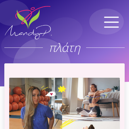
πλάτη