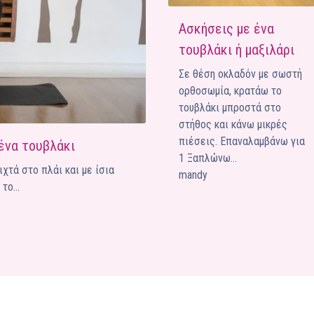
Ένα μεγάλο και όμορφο γυμναστήριο κοντά στη θάλασσα
Ασκήσεις με ένα
τουβλάκι ή μαξιλάρι
ΚΟΡΥΔΑΛΛOΣ
Το pilates έχει τον δικό του καταπληκτικό χώρο στον
Σε θέση οκλαδόν με σωστή
Κορυδαλλό
ορθοσωμία, κρατάω το
τουβλάκι μπροστά στο
ΠΕΥΚΗ
στήθος και κάνω μικρές
Η εξέλιξη της ευεξίας στην Πεύκη
πιέσεις. Επαναλαμβάνω για
 ένα τουβλάκι
NEOΣ ΧΩΡΟΣ
1 Ξαπλώνω…
ΠΕΡΙΣΤΈΡΙ
χτά στο πλάι και με ίσια
mandy
Προορισμός Pilates στην Καρδιά της Πόλης
 το…