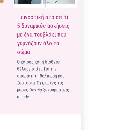
Pilates by Mandy
FACEBOOK N.ΨΥΧΙΚΟΥ
Γυμναστική στο σπίτι:
Pilates by Mandy
5 δυναμικές ασκήσεις
FACEBOOK N.ΜΑΚΡΗΣ
με ένα τουβλάκι που
Pilates by Mandy
γυμνάζουν όλο το
FACEBOOK ΚΟΡΥΔΑΛΛΟΥ
σώμα
Pilates by Mandy
Ο καιρός και η διάθεση
FACEBOOK ΠΕΡΙΣΤΕΡΊΟΥ
θέλουν σπίτι. Για την
απαραίτητη θαλπωρή και
Pilates by Mandy
FACEBOOK ΠΕΎΚΗΣ
ζεστασιά. Όχι, αυτές τις
μέρες δεν θα ξεκουραστείς…
ΚΑΝΑΛΙ YOUTUBE
mandy