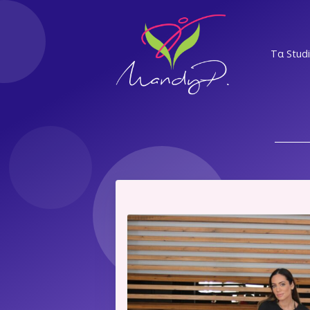
Τα Stud
ΝΣ
ΕΛ
Α
ΝΨ