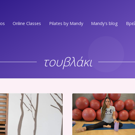
ios
Online Classes
Pilates by Mandy
Mandy's blog
Βρεί
Ν.ΣΜΥΡΝΗ • Π.ΦΑΛΗΡΟ
EVENTS
Στο επίκεντρο των Νοτίων Προαστίων
τουβλάκι
MEDIA PRESS
ΕΛΛΗΝΙΚO
Στην πιο ωραία γειτονιά του Ελληνικού
VIDEOS
ΑΛΙΜΟΣ
WORKOUTS
Στο κέντρο του Αλίμου
Ν.ΨΥΧΙΚO
ΟΛΑ ΤΑ ΑΡΘΡ
Ένας χώρος ευεξίας στην καρδιά του Νέου Ψυχικού
Ν.ΜΑΚΡΗ