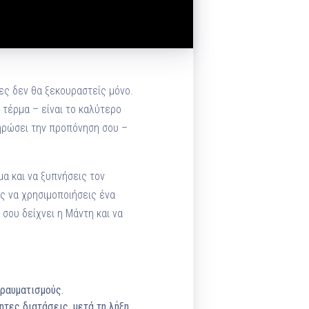
ρες δεν θα ξεκουραστείς μόνο.
 τέρμα – είναι το καλύτερο
ληρώσει την προπόνηση σου –
α και να ξυπνήσεις τον
ίς να χρησιμοποιήσεις ένα
 σου δείχνει η Μάντη και να
τραυματισμούς.
ητες διατάσεις, μετά τη λήξη