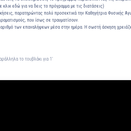
 κλικ εδώ για να δεις το πρόγραμμα με τις διατάσεις)
κήσεις, παρατηρώντας πολύ προσεκτικά την Καθηγήτρια Φυσικής Αγ
ραματισμούς, που ίσως σε τραυματίσουν.
αριθμό των επαναλήψεων μέσα στην ημέρα. Η σωστή άσκηση χρειάζετ
αράλληλα το τουβλάκι για 1′