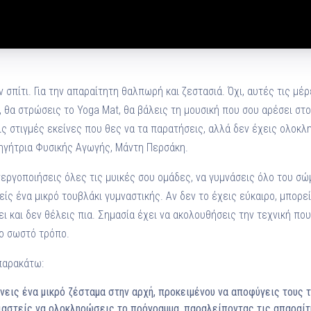
ν σπίτι. Για την απαραίτητη θαλπωρή και ζεστασιά. Όχι, αυτές τις μέ
 θα στρώσεις το Yoga Mat, θα βάλεις τη μουσική που σου αρέσει στο
τις στιγμές εκείνες που θες να τα παρατήσεις, αλλά δεν έχεις ολοκ
θηγήτρια Φυσικής Αγωγής, Μάντη Περσάκη.
εργοποιήσεις όλες τις μυικές σου ομάδες, να γυμνάσεις όλο του σώμ
ίς ένα μικρό τουβλάκι γυμναστικής. Αν δεν το έχεις εύκαιρο, μπορε
ει και δεν θέλεις πια. Σημασία έχει να ακολουθήσεις την τεχνική που
το σωστό τρόπο.
 παρακάτω:
νεις ένα μικρό ζέσταμα στην αρχή, προκειμένου να αποφύγεις τους 
 βιαστείς να ολοκληρώσεις το πρόγραμμα, παραλείποντας τις απαραίτ