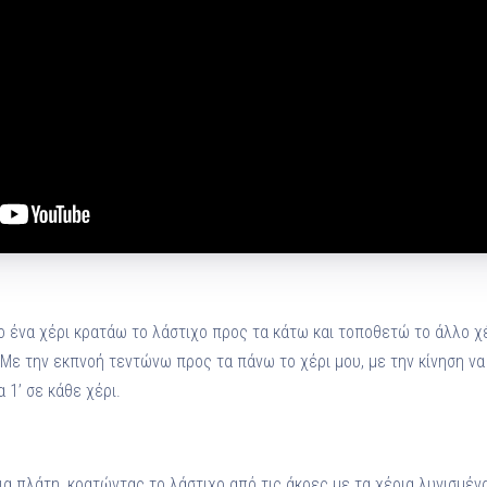
το ένα χέρι κρατάω το λάστιχο προς τα κάτω και τοποθετώ το άλλο χ
 Με την εκπνοή τεντώνω προς τα πάνω το χέρι μου, με την κίνηση να
1’ σε κάθε χέρι.
ια πλάτη, κρατώντας το λάστιχο από τις άκρες με τα χέρια λυγισμέν