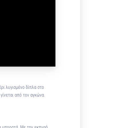
έρι λυγισμένο δίπλα στο
 γίνεται από τον αγκώνα.
α μπροστά. Με την εκπνοή,