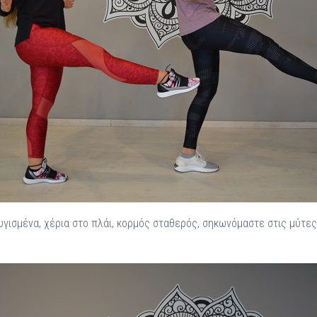
υγισμένα, χέρια στο πλάι, κορμός σταθερός, σηκωνόμαστε στις μύτες