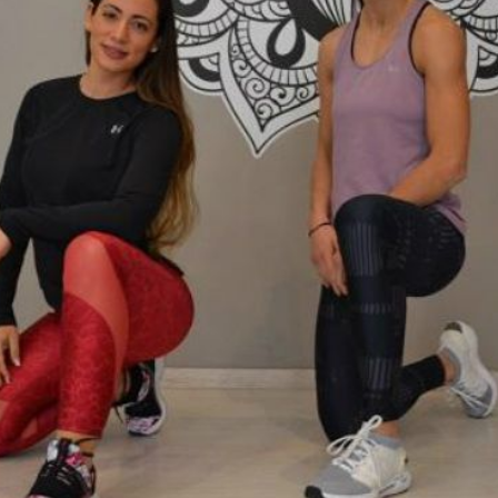
Ένα μεγάλο και όμορφο γυμναστήριο κοντά στη θάλασσα
ΚΟΡΥΔΑΛΛOΣ
Το pilates έχει τον δικό του καταπληκτικό χώρο στον
Κορυδαλλό
ΠΕΥΚΗ
Η εξέλιξη της ευεξίας στην Πεύκη
NEOΣ ΧΩΡΟΣ
ΠΕΡΙΣΤΈΡΙ
Προορισμός Pilates στην Καρδιά της Πόλης