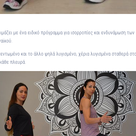
μάζει με ένα ειδικό πρόγραμμα για ισορροπίες και ενδυνάμωση των 
αϊκού.
τεντωμένο και το άλλο ψηλά λυγισμένο, χέρια λυγισμένα σταθερά στο
 κάθε πλευρά.