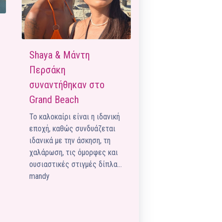
Pilates by Mandy
FACEBOOK N.ΨΥΧΙΚΟΥ
Pilates by Mandy
FACEBOOK N.ΜΑΚΡΗΣ
Shaya & Μάντη
Περσάκη
Pilates by Mandy
FACEBOOK ΚΟΡΥΔΑΛΛΟΥ
συναντήθηκαν στο
Grand Beach
Pilates by Mandy
FACEBOOK ΠΕΡΙΣΤΕΡΊΟΥ
Το καλοκαίρι είναι η ιδανική
εποχή, καθώς συνδυάζεται
Pilates by Mandy
FACEBOOK ΠΕΎΚΗΣ
ιδανικά με την άσκηση, τη
χαλάρωση, τις όμορφες και
ΚΑΝΑΛΙ YOUTUBE
ουσιαστικές στιγμές δίπλα…
mandy