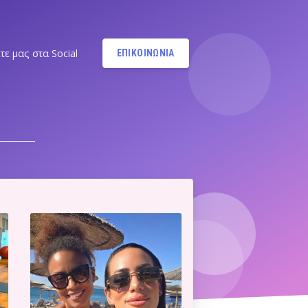
τε μας στα Social
ΕΠΙΚΟΙΝΩΝΙΑ
Instagram
@MANDYPBM
Instagram
@PILATESBYMANDY
Pilates by Mandy Facebook
Ν.ΣΜΥΡΝΗΣ - Π.ΦΑΛΗΡΟΥ
Pilates by Mandy
FACEBOOK ΕΛΛΗΝΙΚΟΥ
Α
Pilates by Mandy
FACEBOOK ΑΛΙΜΟΥ