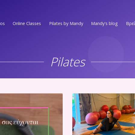
ios
Online Classes
Pilates by Mandy
Mandy's blog
Βρεί
Ν.ΣΜΥΡΝΗ • Π.ΦΑΛΗΡΟ
EVENTS
Στο επίκεντρο των Νοτίων Προαστίων
Pilates
MEDIA PRESS
ΕΛΛΗΝΙΚO
Στην πιο ωραία γειτονιά του Ελληνικού
VIDEOS
ΑΛΙΜΟΣ
WORKOUTS
Στο κέντρο του Αλίμου
Ν.ΨΥΧΙΚO
ΟΛΑ ΤΑ ΑΡΘΡ
Ένας χώρος ευεξίας στην καρδιά του Νέου Ψυχικού
Ν.ΜΑΚΡΗ