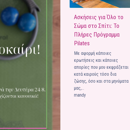
Ένα μεγάλο και όμορφο γυμναστήριο κοντά στη θάλασσα
Ασκήσεις για Όλο το
ΚΟΡΥΔΑΛΛOΣ
Σώμα στο Σπίτι: Το
Το pilates έχει τον δικό του καταπληκτικό χώρο στον
Κορυδαλλό
Πλήρες Πρόγραμμα
Pilates
ΠΕΥΚΗ
Η εξέλιξη της ευεξίας στην Πεύκη
Με αφορμή κάποιες
ερωτήσεις και κάποιες
NEOΣ ΧΩΡΟΣ
ΠΕΡΙΣΤΈΡΙ
απορίες που μου εκφράζεται
Προορισμός Pilates στην Καρδιά της Πόλης
κατά καιρούς τόσο δια
ζώσης, όσο και στα μηνύματα
μας,…
mandy