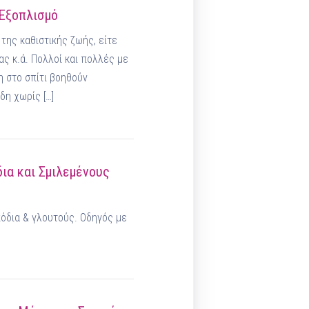
 Εξοπλισμό
της καθιστικής ζωής, είτε
ς κ.ά. Πολλοί και πολλές με
η στο σπίτι βοηθούν
δη χωρίς […]
ια και Σμιλεμένους
όδια & γλουτούς. Οδηγός με