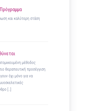
 Πρόγραμμα
μωση και καλύτερη στάση
υθύνεται
εξατομικευμένη μέθοδος
 πιο θεραπευτική προσέγγιση.
γουν όχι μόνο για να
 μυοσκελετικές
θρο […]