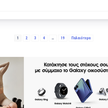
1
2
3
4
…
19
Παλαιότερα