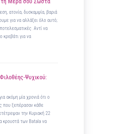
α τη Μέρα σου Σωστά
ση, ατονία, δυσκαμψία, βαριά
ουμε για να αλλάξει όλο αυτό;
αποτελεσματικές. Αντί να
 κρεβάτι για να
 Φιλοθέης-Ψυχικού:
ια ακόμη μία χρονιά ότι ο
ές που ξεπέρασαν κάθε
μετέτρεψαν την Κυριακή 22
τα κρουστά των Batala να