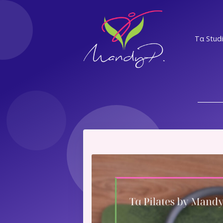
Τα Stud
ΝΣ
ΕΛ
Α
ΝΨ