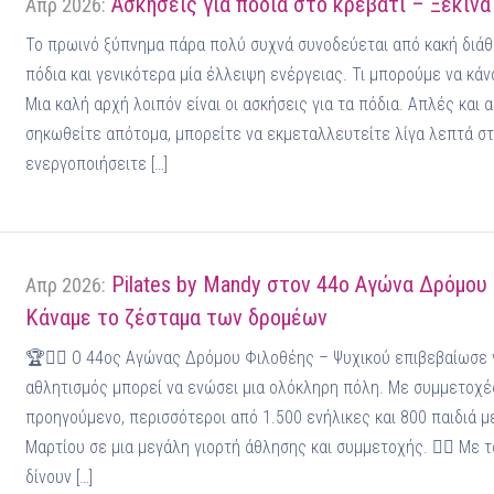
Ασκήσεις για πόδια στο κρεβάτι – Ξεκίν
Απρ 2026:
Το πρωινό ξύπνημα πάρα πολύ συχνά συνοδεύεται από κακή διάθε
πόδια και γενικότερα μία έλλειψη ενέργειας. Τι μπορούμε να κάν
Μια καλή αρχή λοιπόν είναι οι ασκήσεις για τα πόδια. Απλές και 
σηκωθείτε απότομα, μπορείτε να εκμεταλλευτείτε λίγα λεπτά στο
ενεργοποιήσειτε […]
Pilates by Mandy στον 44ο Αγώνα Δρόμου
Απρ 2026:
Κάναμε το ζέσταμα των δρομέων
🏆🏃‍♂️ Ο 44ος Αγώνας Δρόμου Φιλοθέης – Ψυχικού επιβεβαίωσε γ
αθλητισμός μπορεί να ενώσει μια ολόκληρη πόλη. Με συμμετοχ
προηγούμενο, περισσότεροι από 1.500 ενήλικες και 800 παιδιά 
Μαρτίου σε μια μεγάλη γιορτή άθλησης και συμμετοχής. 🏃‍♀️ Με 
δίνουν […]