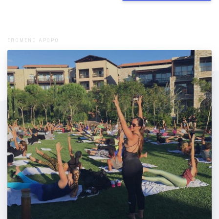
ΕΠΟΜΕΝΟ ΑΡΘΡΟ
To Navarino challenge είναι προ των
πυλών!