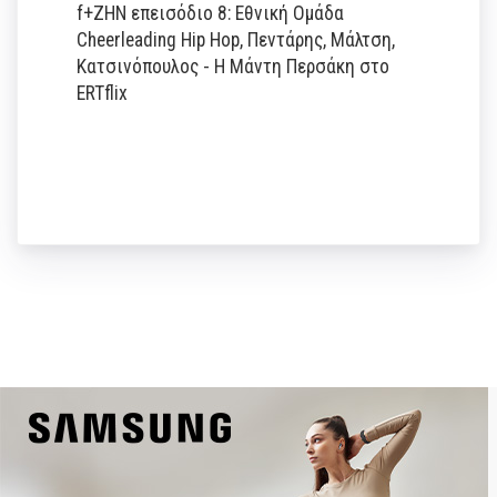
f+ΖΗΝ επεισόδιο 8: Εθνική Ομάδα
Cheerleading Hip Hop, Πεντάρης, Μάλτση,
Κατσινόπουλος - Η Μάντη Περσάκη στο
ERTflix