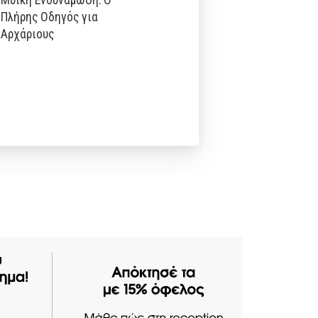
Μυϊκή Ενδυνάμωση: Ο
Πλήρης Οδηγός για
Αρχάριους