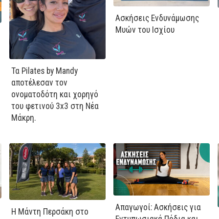
Ασκήσεις Ενδυνάμωσης
Μυών του Ισχίου
Τα Pilates by Mandy
αποτέλεσαν τον
ονοματοδότη και χορηγό
του φετινού 3x3 στη Νέα
Μάκρη.
Απαγωγοί: Ασκήσεις για
Η Μάντη Περσάκη στο
Εντυπωσιακά Πόδια και