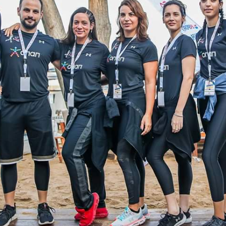
Ένα μεγάλο και όμορφο γυμναστήριο κοντά στη θάλασσα
ΚΟΡΥΔΑΛΛOΣ
Το pilates έχει τον δικό του καταπληκτικό χώρο στον
Κορυδαλλό
ΠΕΥΚΗ
Η εξέλιξη της ευεξίας στην Πεύκη
NEOΣ ΧΩΡΟΣ
ΠΕΡΙΣΤΈΡΙ
Προορισμός Pilates στην Καρδιά της Πόλης