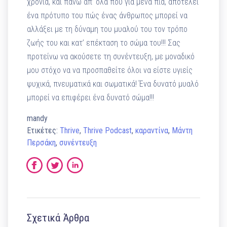
χρόνια, και πάνω απ’ όλα που για μένα πια, αποτελεί
ένα πρότυπο του πώς ένας άνθρωπος μπορεί να
αλλάξει με τη δύναμη του μυαλού του τον τρόπο
ζωής του και κατ’ επέκταση το σώμα του!!! Σας
προτείνω να ακούσετε τη συνέντευξη, με μοναδικό
μου στόχο να να προσπαθείτε όλοι να είστε υγιείς
ψυχικά, πνευματικά και σωματικά! Ένα δυνατό μυαλό
μπορεί να επιφέρει ένα δυνατό σώμα!!!
mandy
Ετικέτες:
Thrive
,
Thrive Podcast
,
καραντίνα
,
Μάντη
Περσάκη
,
συνέντευξη
Σχετικά Άρθρα