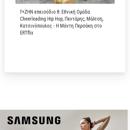
f+ΖΗΝ επεισόδιο 8: Εθνική Ομάδα
Cheerleading Hip Hop, Πεντάρης, Μάλτση,
Κατσινόπουλος - Η Μάντη Περσάκη στο
ERTflix