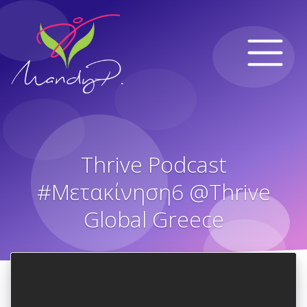
Thrive Podcast
#Μετακίνηση6​ @Thrive
Global Greece