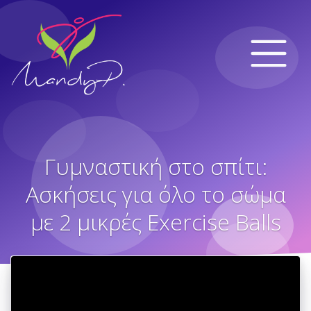
Γυμναστική στο σπίτι:
Ασκήσεις για όλο το σώμα
με 2 μικρές Exercise Balls