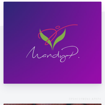
Thrive Podcast #Μετακίνηση6​ @Thrive
Global Greece
ΠΡΟΗΓΟΥΜΕΝΟ ΑΡΘΡΟ