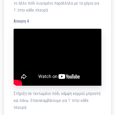
το άλλο πόδι λυγισμένο παράλληλα με τα χέρια για
1′ στην κάθε πλευρά.
Άσκηση 4
Στήριξη σε τεντωμένο πόδι, κάμψη κορμού μπροστά
και πάνω. Επαναλαμβάνουμε για 1′ στην κάθε
πλευρά.