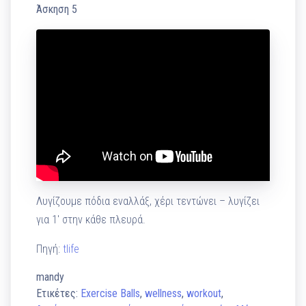
Άσκηση 5
Λυγίζουμε πόδια εναλλάξ, χέρι τεντώνει – λυγίζει
για 1′ στην κάθε πλευρά.
Πηγή:
tlife
mandy
Ετικέτες:
Exercise Balls
,
wellness
,
workout
,