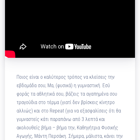
Ποιος είναι ο καλύτερος τρόπος να κλείσεις την
εβδομάδα σου; Μα, (φυσικά) η γυμναστική. Εσύ
φοράς τα αθλητικά σου, βάζεις τα αγαπημένα σου
τραγούδια στο τέρμα (γιατί δεν βρίσκεις κίνητρο
αλλιώς) και στο Repeat (για να εξασφαλίσεις ότι θα
γυμναστείς κάτι παραπάνω από 3 λεπτά και
ακολουθείς βήμα – βήμα την, Καθηγήτρια Φυσικής
Αγωγής, Μάντη Περσάκη. Σήμερα, μάλιστα, κάνει την