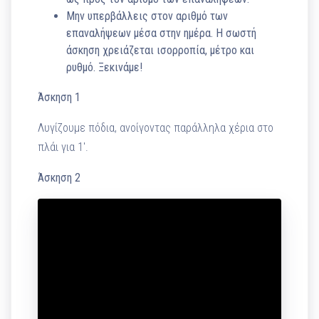
Μην υπερβάλλεις στον αριθμό των
επαναλήψεων μέσα στην ημέρα. Η σωστή
άσκηση χρειάζεται ισορροπία, μέτρο και
ρυθμό. Ξεκινάμε!
Άσκηση 1
Λυγίζουμε πόδια, ανοίγοντας παράλληλα χέρια στο
πλάι για 1′.
Άσκηση 2