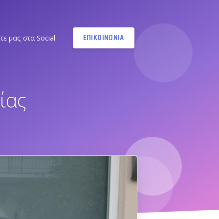
τε μας στα Social
ΕΠΙΚΟΙΝΩΝΙΑ
Instagram
@MANDYPBM
ίας
Instagram
@PILATESBYMANDY
Pilates by Mandy Facebook
Ν.ΣΜΥΡΝΗΣ - Π.ΦΑΛΗΡΟΥ
Pilates by Mandy
FACEBOOK ΕΛΛΗΝΙΚΟΥ
Α
Pilates by Mandy
FACEBOOK ΑΛΙΜΟΥ