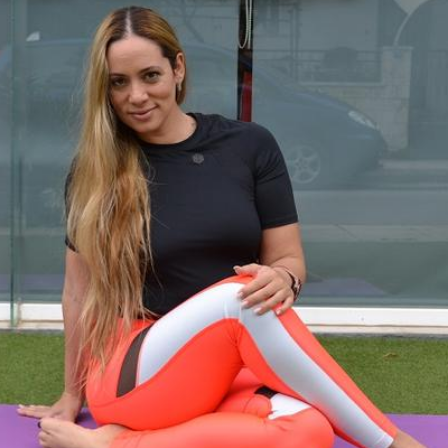
Ένα μεγάλο και όμορφο γυμναστήριο κοντά στη θάλασσα
ΚΟΡΥΔΑΛΛOΣ
Το pilates έχει τον δικό του καταπληκτικό χώρο στον
Κορυδαλλό
ΠΕΥΚΗ
Η εξέλιξη της ευεξίας στην Πεύκη
NEOΣ ΧΩΡΟΣ
ΠΕΡΙΣΤΈΡΙ
Προορισμός Pilates στην Καρδιά της Πόλης