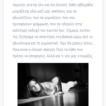
περνούν γίνεται όλο και πιο δυνατή. Κάθε εβδομάδα,
μοιράζεται εδώ μαζί μας ασκήσεις που σε
αδυνατίζουν, που σε γυμνάζουν, που σου
προσφέρουν γράμμωση, που σε οδηγούν στην
καλύτερη εκδοχή του εαυτού σου. Σήμερα, λοιπόν,
της ζητήσαμε να απαντήσει στα βασικά γύρω από το
αδυνάτισμα και τη γυμναστική. Πώς θα χάσεις λίπος;
Ποια είναι η ιδανική άσκηση; Ποια τα λάθη που
πρέπει να αποφύγεις; Αλλά και τι νέο μας ετοιμάζει;