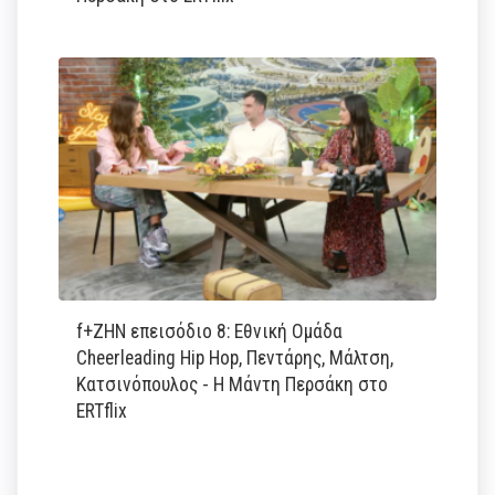
f+ΖΗΝ επεισόδιο 8: Εθνική Ομάδα
Cheerleading Hip Hop, Πεντάρης, Μάλτση,
Κατσινόπουλος - Η Μάντη Περσάκη στο
ERTflix