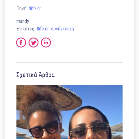
Πηγή:
tlife.gr
mandy
Ετικέτες:
tlife.gr
,
συνέντευξη
Σχετικά Άρθρα