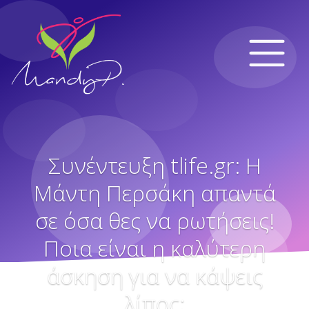
Συνέντευξη tlife.gr: Η
Μάντη Περσάκη απαντά
σε όσα θες να ρωτήσεις!
Ποια είναι η καλύτερη
άσκηση για να κάψεις
λίπος;