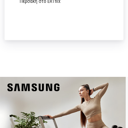
Περσάκη στο ERTflix