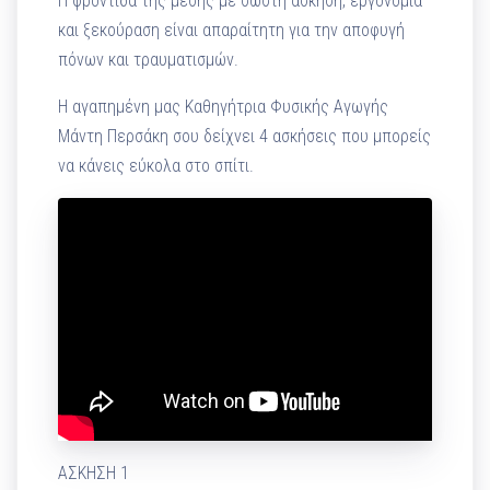
Η φροντίδα της μέσης με σωστή άσκηση, εργονομία
και ξεκούραση είναι απαραίτητη για την αποφυγή
πόνων και τραυματισμών.
Η αγαπημένη μας Καθηγήτρια Φυσικής Αγωγής
Μάντη Περσάκη σου δείχνει 4 ασκήσεις που μπορείς
να κάνεις εύκολα στο σπίτι.
ΑΣΚΗΣΗ 1