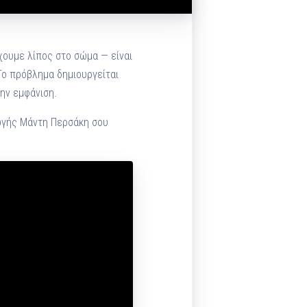
χουμε λίπος στο σώμα — είναι
Το πρόβλημα δημιουργείται
την εμφάνιση.
γωγής Μάντη Περσάκη σου