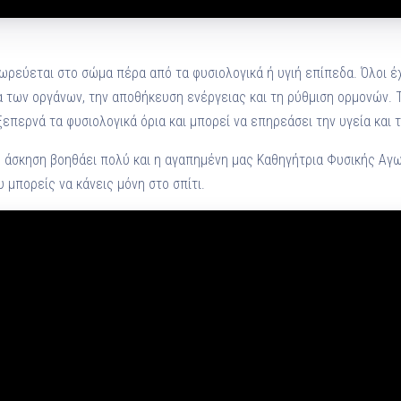
ωρεύεται στο σώμα πέρα από τα φυσιολογικά ή υγιή επίπεδα. Όλοι έ
α των οργάνων, την αποθήκευση ενέργειας και τη ρύθμιση ορμονών. 
επερνά τα φυσιολογικά όρια και μπορεί να επηρεάσει την υγεία και 
η άσκηση βοηθάει πολύ και η αγαπημένη μας Καθηγήτρια Φυσικής Α
υ μπορείς να κάνεις μόνη στο σπίτι.