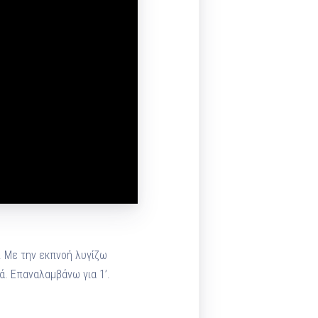
. Με την εκπνοή λυγίζω
ά. Επαναλαμβάνω για 1’.