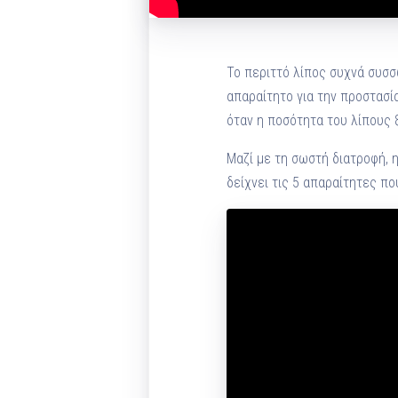
Το περιττό λίπος συχνά συσσ
απαραίτητο για την προστασί
όταν η ποσότητα του λίπους ξ
Μαζί με τη σωστή διατροφή, 
δείχνει τις 5 απαραίτητες πο