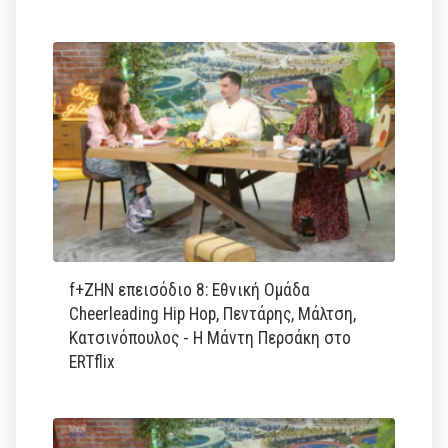
f+ΖΗΝ επεισόδιο 8: Εθνική Ομάδα
Cheerleading Hip Hop, Πεντάρης, Μάλτση,
Κατσινόπουλος - Η Μάντη Περσάκη στο
ERTflix