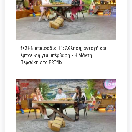
f+ΖΗΝ επεισόδιο 11: Άθληση, αντοχή και
έμπνευση για υπέρβαση - Η Μάντη
Περσάκη στο ERTflix