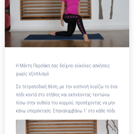
Η Μάντη Περσάκη σας δείχνει εύκολες ασκήσεις
χωρίς εξοπλισμό
Σε τετραποδική θέση, με την εισπνοή λυγίζω το ένα
πόδι κοντά στο στήθος και εκπνέοντας τεντώνω
πίσω στην ευθεία του κορμού, προσέχοντας να μην
κάνω υπερέκταση. Επαναλαμβάνω 1′ στο κάθε πόδι.