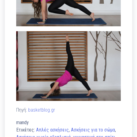
Πηγή:
basketblog.gr
mandy
Ετικέτες:
Απλές ασκήσεις
,
Ασκήσεις για το σώμα
,