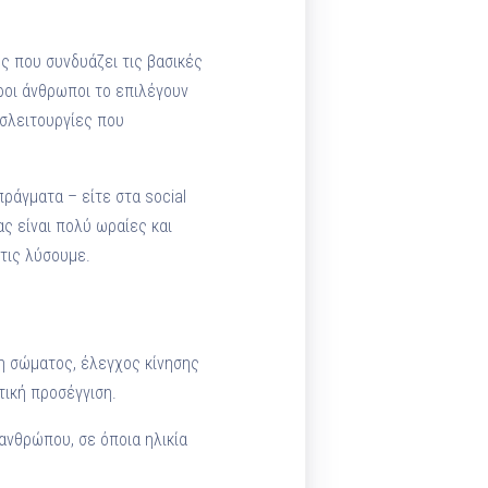
ης που συνδυάζει τις βασικές
εροι άνθρωποι το επιλέγουν
υσλειτουργίες που
ράγματα – είτε στα social
ας είναι πολύ ωραίες και
τις λύσουμε.
ση σώματος, έλεγχος κίνησης
τική προσέγγιση.
 ανθρώπου, σε όποια ηλικία