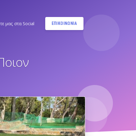
τε μας στα Social
ΕΠΙΚΟΙΝΩΝΙΑ
Instagram
@MANDYPBM
 Ποιον
Instagram
@PILATESBYMANDY
Pilates by Mandy Facebook
Ν.ΣΜΥΡΝΗΣ - Π.ΦΑΛΗΡΟΥ
Pilates by Mandy
FACEBOOK ΕΛΛΗΝΙΚΟΥ
Α
Pilates by Mandy
FACEBOOK ΑΛΙΜΟΥ