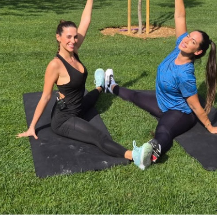
Ένα μεγάλο και όμορφο γυμναστήριο κοντά στη θάλασσα
ΚΟΡΥΔΑΛΛOΣ
Το pilates έχει τον δικό του καταπληκτικό χώρο στον
Κορυδαλλό
ΠΕΥΚΗ
Η εξέλιξη της ευεξίας στην Πεύκη
NEOΣ ΧΩΡΟΣ
ΠΕΡΙΣΤΈΡΙ
Προορισμός Pilates στην Καρδιά της Πόλης