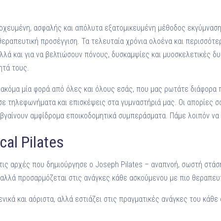
α στοχευμένη, ασφαλής και απόλυτα εξατομικευμένη μέθοδος εκγύμνασ
 θεραπευτική προσέγγιση. Τα τελευταία χρόνια ολοένα και περισσότ
αλλά και για να βελτιώσουν πόνους, δυσκαμψίες και μυοσκελετικές δ
ητά τους.
 ακόμα μία φορά από όλες και όλους εσάς, που μας ρωτάτε διάφορα π
 σε τηλεφωνήματα και επισκέψεις στα γυμναστήριά μας. Οι απορίες σ
 βγαίνουν αμφίδρομα εποικοδομητικά συμπεράσματα. Πάμε λοιπόν να 
ical Pilates
ι στις αρχές που δημιούργησε ο Joseph Pilates – αναπνοή, σωστή στά
 αλλά προσαρμόζεται στις ανάγκες κάθε ασκούμενου με πιο θεραπευ
νικά και αόριστα, αλλά εστιάζει στις πραγματικές ανάγκες του κάθε