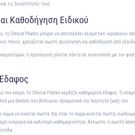
και τις δυνατότητές τους.
αι Καθοδήγηση Ειδικού
 το Clinical Pilates μπορεί να αποτελέσει εξαιρετικό «εργαλείο» 
νος πόνος, χρειάζεται σωστή αξιολόγηση και καθοδήγηση από εξειδ
ραυματισμών, η προσέγγιση γίνεται πάντα σε συνεννόηση με τον φυσι
 Έδαφος
ο τον κόσμο, το Clinical Pilates κερδίζει καθημερινά έδαφος. Ο κόσμ
λλά μια άσκηση που βελτιώνει πραγματικά την ποιότητα ζωής του.
στο σώμα να κινείται σωστά. Και όταν το σώμα κινείται σωστά, νιώθου
ερη ενέργεια και καλύτερη καθημερινότητα. Άλλωστε, η σωστή άσκησ
οντίδα.