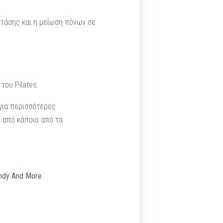
στάσης και η μείωση πόνων σε
του Pilates.
 για περισσότερες
 από κάποιο από τα
andy And More
.