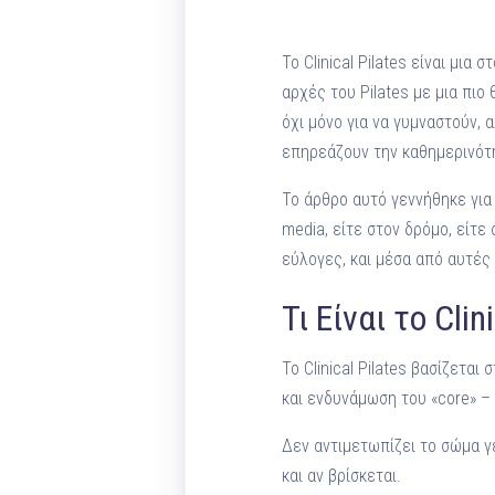
Το Clinical Pilates είναι μι
αρχές του Pilates με μια πιο
όχι μόνο για να γυμναστούν, 
επηρεάζουν την καθημερινότ
Το άρθρο αυτό γεννήθηκε για
media, είτε στον δρόμο, είτε
εύλογες, και μέσα από αυτές
Τι Είναι το Clin
Το Clinical Pilates βασίζετα
και ενδυνάμωση του «core» –
Δεν αντιμετωπίζει το σώμα γε
και αν βρίσκεται.