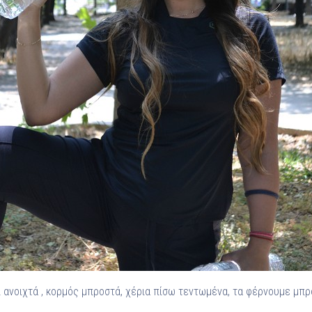
 ανοιχτά , κορμός μπροστά, χέρια πίσω τεντωμένα, τα φέρνουμε μπρο