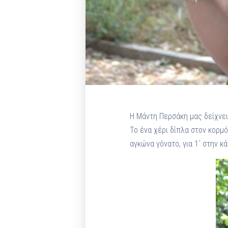
Η Μάντη Περσάκη μας δείχνει 
Το ένα χέρι δίπλα στον κορμ
αγκώνα γόνατο, για 1΄ στην κ