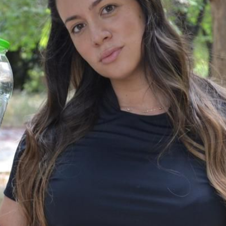
Ένα μεγάλο και όμορφο γυμναστήριο κοντά στη θάλασσα
ΚΟΡΥΔΑΛΛOΣ
Το pilates έχει τον δικό του καταπληκτικό χώρο στον
Κορυδαλλό
ΠΕΥΚΗ
Η εξέλιξη της ευεξίας στην Πεύκη
NEOΣ ΧΩΡΟΣ
ΠΕΡΙΣΤΈΡΙ
Προορισμός Pilates στην Καρδιά της Πόλης