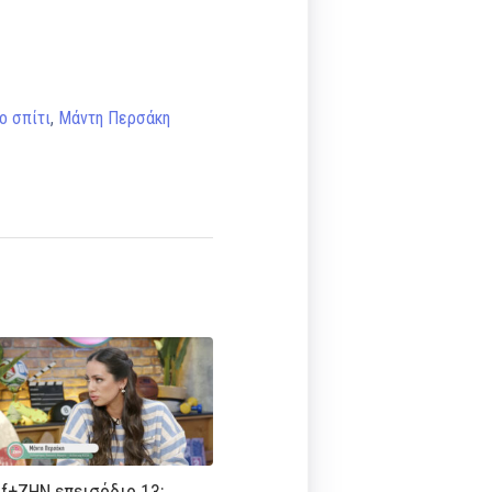
ο σπίτι
,
Μάντη Περσάκη
f+ΖΗΝ επεισόδιο 13: