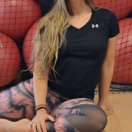
Ένα μεγάλο και όμορφο γυμναστήριο κοντά στη θάλασσα
ΚΟΡΥΔΑΛΛOΣ
Το pilates έχει τον δικό του καταπληκτικό χώρο στον
Κορυδαλλό
ΠΕΥΚΗ
Η εξέλιξη της ευεξίας στην Πεύκη
NEOΣ ΧΩΡΟΣ
ΠΕΡΙΣΤΈΡΙ
Προορισμός Pilates στην Καρδιά της Πόλης