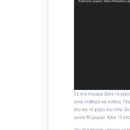
Ανάκτηση αρχείου: https://bestofyou.
Βίντεο
Σε ένα στρώμα, βάλε τα χέρι
είναι σταθερή και ευθεία. Π
σου και τα χέρια σου στην ίδ
γωνία 90 μοιρών. Κάνε 15 επ
Την ίδια άσκηση μπορείς να τ