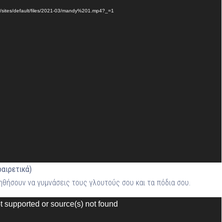
gr/sites/default/files/2021-03/mandy%201.mp4?_=1
οαιρετικά)
ηθήσουν να γυμνάσεις τους γλουτούς σου και τα πόδια σου.
t supported or source(s) not found