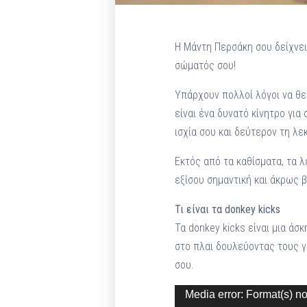
Η Μάντη Περσάκη σου δείχνει 
σώματός σου!
Υπάρχουν πολλοί λόγοι να θε
είναι ένα δυνατό κίνητρο για
ισχία σου και δεύτερον τη λε
Εκτός από τα καθίσματα, τα λ
εξίσου σημαντική και άκρως β
Τι είναι τα donkey kicks
Τα donkey kicks είναι μια άσ
στο πλαι δουλεύοντας τους γλ
σου.
Πρόγραμμα
Media error: Format(s) no