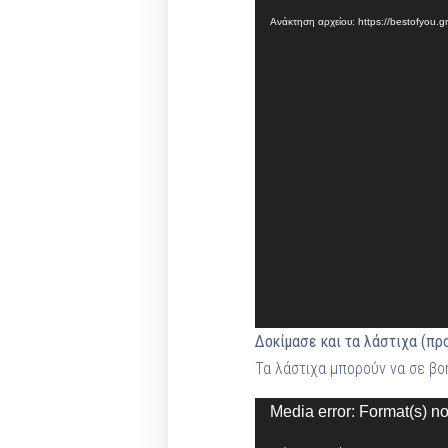
Αναπαραγωγής
Ανάκτηση αρχείου: https://bestofyou.
Βίντεο
Δοκίμασε και τα λάστιχα (πρ
Τα λάστιχα μπορούν να σε βο
Πρόγραμμα
Media error: Format(s) no
Αναπαραγωγής