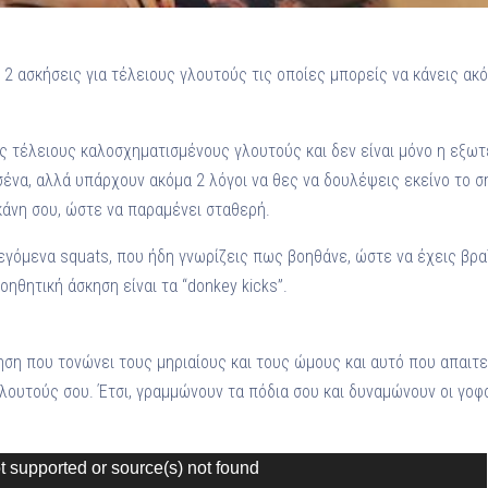
2 ασκήσεις για τέλειους γλουτούς τις οποίες μπορείς να κάνεις ακό
ς τέλειους καλοσχηματισμένους γλουτούς και δεν είναι μόνο η εξωτ
 σένα, αλλά υπάρχουν ακόμα 2 λόγοι να θες να δουλέψεις εκείνο το σ
κάνη σου, ώστε να παραμένει σταθερή.
εγόμενα squats, που ήδη γνωρίζεις πως βοηθάνε, ώστε να έχεις βραζ
οηθητική άσκηση είναι τα “donkey kicks”.
κηση που τονώνει τους μηριαίους και τους ώμους και αυτό που απαιτε
ουτούς σου. Έτσι, γραμμώνουν τα πόδια σου και δυναμώνουν οι γοφοί 
t supported or source(s) not found