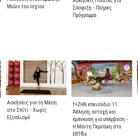
Ασκήσεις Πιλάτες για
Μυών του Ισχίου
Σύσφιξη - Πλήρες
Πρόγραμμα
Ασκήσεις για τη Μέση
f+ΖΗΝ επεισόδιο 11:
στο Σπίτι - Χωρίς
Άθληση, αντοχή και
Εξοπλισμό
έμπνευση για υπέρβαση -
Η Μάντη Περσάκη στο
ERTflix