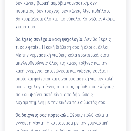
δεν κάνεις βασική αερόβια γυμναστική, δεν
περπατάς, δεν τρέχεις, δεν κάνεις λίγο ποδήλατο,
θα κουράζεσαι όλο και πιο εύκολα. Καπνίζεις; Ακόμα
χειρότερα.
Θα έχεις συνέχεια κακή ψυχολογία.
Δεν θα ξέρεις
τι σου φταίει. Η κακή διάθεσή σου ή όλοι οι άλλοι;
Με την γυμναστική νιώθεις καλά εσωτερικά, διότι
απελευθερώνεις όλες τις κακές τοξίνες και την
κακή ενέργεια. Εκτονώνεσαι και νιώθεις ευεξία, η
οποία και φαίνεται και είναι ουσιαστική για την καλή
σου ψυχολογία. Ένας από τους πρόσθετους λόγους
που συμβαίνει αυτό είναι επειδή νιώθεις
ευχαριστημένη με την εικόνα του σώματός σου.
Θα δείχνεις σας πορτοκάλι.
Ξέρεις πολύ καλά τι
εννοεί η Μάντη. Η κυτταρίτιδα με την γυμναστική
φεύγει. Δεν μοιάζει το δέρμα σου με φλοιό