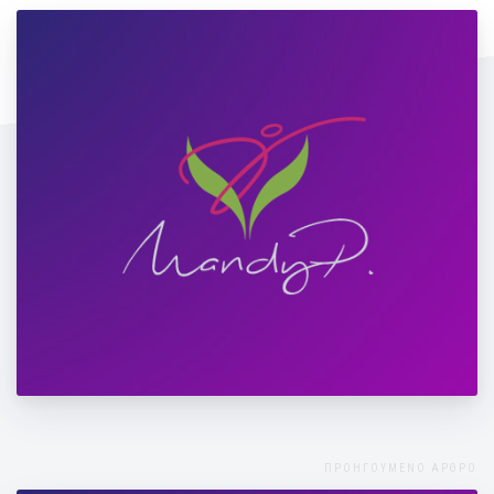
Το γυμναστήριο μας στον Άλιμο σας
καλωσορίζει την 1η Οκτώβρη!
ΠΡΟΗΓΟΥΜΕΝΟ ΑΡΘΡΟ