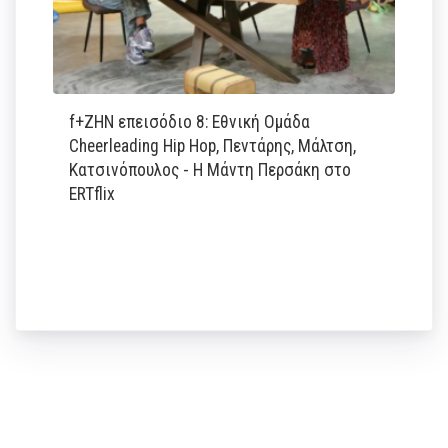
f+ΖΗΝ επεισόδιο 8: Εθνική Ομάδα
Cheerleading Hip Hop, Πεντάρης, Μάλτση,
Κατσινόπουλος - Η Μάντη Περσάκη στο
ERTflix